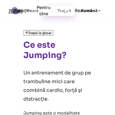
Pentru
Funcții
Resurse
Autentificare
Prețuri
Înregistrare
Română
cine
Înapoi la glosar
Ce este
Jumping?
Un antrenament de grup pe
trambuline mici care
combină cardio, forță și
distracție.
Jumping este o modalitate