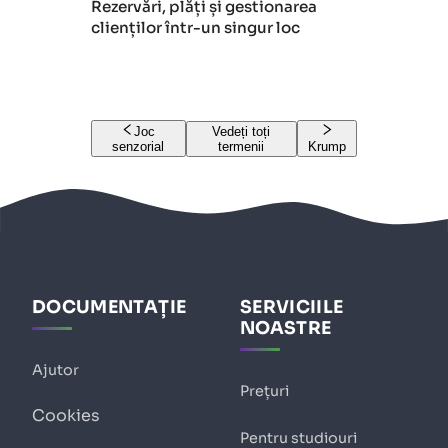
Rezervări, plăți și gestionarea
clienților într-un singur loc
Joc
Vedeți toți
senzorial
termenii
Krump
DOCUMENTAȚIE
SERVICIILE
NOASTRE
Ajutor
Prețuri
Cookies
Pentru studiouri