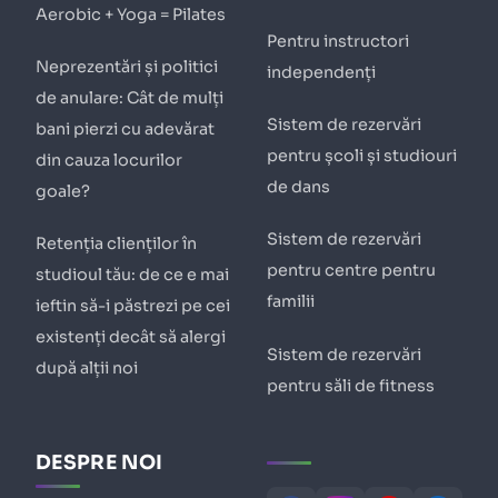
Aerobic + Yoga = Pilates
Pentru instructori
Neprezentări și politici
independenți
de anulare: Cât de mulți
Sistem de rezervări
bani pierzi cu adevărat
pentru școli și studiouri
din cauza locurilor
de dans
goale?
Sistem de rezervări
Retenția clienților în
pentru centre pentru
studioul tău: de ce e mai
familii
ieftin să-i păstrezi pe cei
existenți decât să alergi
Sistem de rezervări
după alții noi
pentru săli de fitness
DESPRE NOI