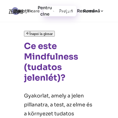
Pentru
Funcții
Resurse
Autentificare
Prețuri
Înregistrare
Română
cine
Înapoi la glosar
Ce este
Mindfulness
(tudatos
jelenlét)?
Gyakorlat, amely a jelen
pillanatra, a test, az elme és
a környezet tudatos