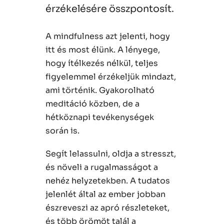
érzékelésére összpontosít.
A mindfulness azt jelenti, hogy
itt és most élünk. A lényege,
hogy ítélkezés nélkül, teljes
figyelemmel érzékeljük mindazt,
ami történik. Gyakorolható
meditáció közben, de a
hétköznapi tevékenységek
során is.
Segít lelassulni, oldja a stresszt,
és növeli a rugalmasságot a
nehéz helyzetekben. A tudatos
jelenlét által az ember jobban
észreveszi az apró részleteket,
és több örömöt talál a