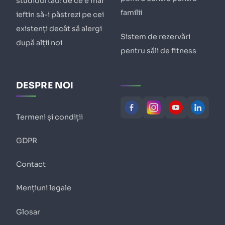
studioul tău: de ce e mai
familii
ieftin să-i păstrezi pe cei
existenți decât să alergi
Sistem de rezervări
după alții noi
pentru săli de fitness
DESPRE NOI
Termeni și condiții
GDPR
Contact
Mențiuni legale
Glosar