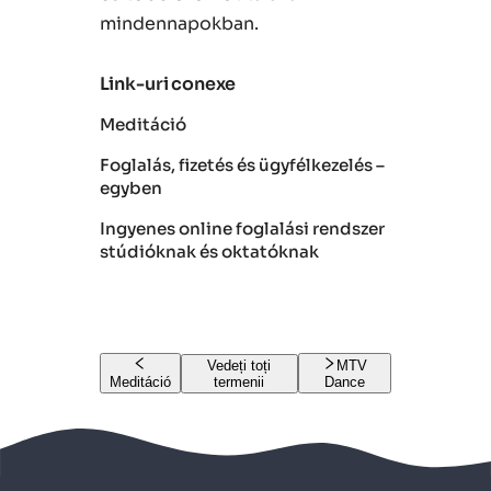
mindennapokban.
Link-uri conexe
Meditáció
Foglalás, fizetés és ügyfélkezelés –
egyben
Ingyenes online foglalási rendszer
stúdióknak és oktatóknak
Vedeți toți
MTV
Meditáció
termenii
Dance