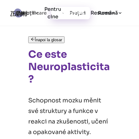
Pentru
Funcții
Resurse
Autentificare
Prețuri
Înregistrare
Română
cine
Înapoi la glosar
Ce este
Neuroplasticita
?
Schopnost mozku měnit
své struktury a funkce v
reakci na zkušenosti, učení
a opakované aktivity.