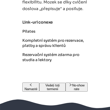
flexibilitu. Mozek se díky cvičení
doslova „přepisuje" a posiluje.
Link-uri conexe
Pilates
Kompletní systém pro rezervace,
platby a správu klientů
Rezervační systém zdarma pro
studia a lektory
Vedeți toți
No-show
Namasté
termenii
rate