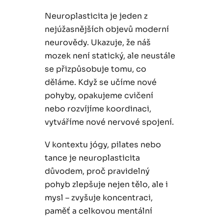
Neuroplasticita je jeden z
nejúžasnějších objevů moderní
neurovědy. Ukazuje, že náš
mozek není statický, ale neustále
se přizpůsobuje tomu, co
děláme. Když se učíme nové
pohyby, opakujeme cvičení
nebo rozvíjíme koordinaci,
vytváříme nové nervové spojení.
V kontextu jógy, pilates nebo
tance je neuroplasticita
důvodem, proč pravidelný
pohyb zlepšuje nejen tělo, ale i
mysl – zvyšuje koncentraci,
paměť a celkovou mentální