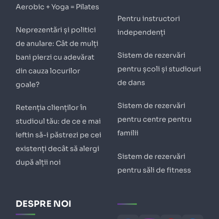
Aerobic + Yoga = Pilates
Pentru instructori
Neprezentări și politici
independenți
de anulare: Cât de mulți
Sistem de rezervări
bani pierzi cu adevărat
pentru școli și studiouri
din cauza locurilor
de dans
goale?
Sistem de rezervări
Retenția clienților în
pentru centre pentru
studioul tău: de ce e mai
familii
ieftin să-i păstrezi pe cei
existenți decât să alergi
Sistem de rezervări
după alții noi
pentru săli de fitness
DESPRE NOI