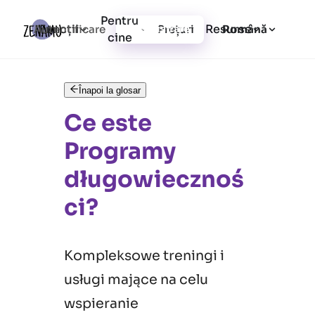
Pentru
Funcții
Resurse
Autentificare
Prețuri
Înregistrare
Română
cine
Înapoi la glosar
Ce este
Programy
długowiecznoś
ci?
Kompleksowe treningi i
usługi mające na celu
wspieranie