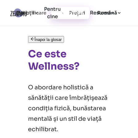
Pentru
Funcții
Resurse
Autentificare
Prețuri
Înregistrare
Română
cine
Înapoi la glosar
Ce este
Wellness?
O abordare holistică a
sănătății care îmbrățișează
condiția fizică, bunăstarea
mentală și un stil de viață
echilibrat.