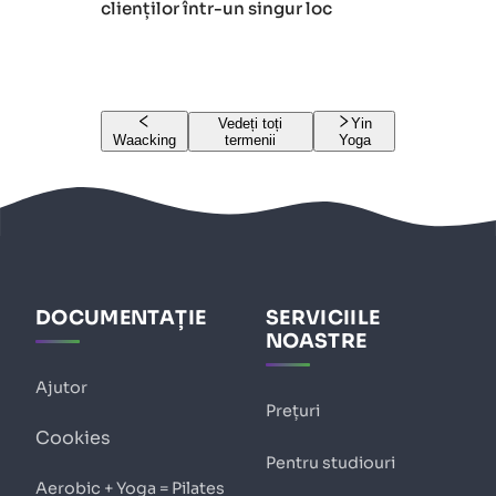
clienților într-un singur loc
Vedeți toți
Yin
Waacking
termenii
Yoga
DOCUMENTAȚIE
SERVICIILE
NOASTRE
Ajutor
Prețuri
Cookies
Pentru studiouri
Aerobic + Yoga = Pilates