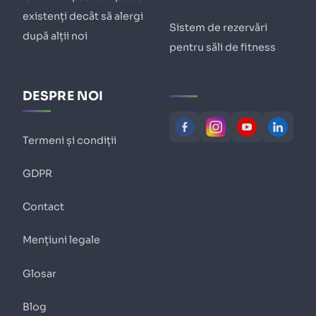
existenți decât să alergi
Sistem de rezervări
după alții noi
pentru săli de fitness
DESPRE NOI
Termeni și condiții
GDPR
Contact
Mențiuni legale
Glosar
Blog