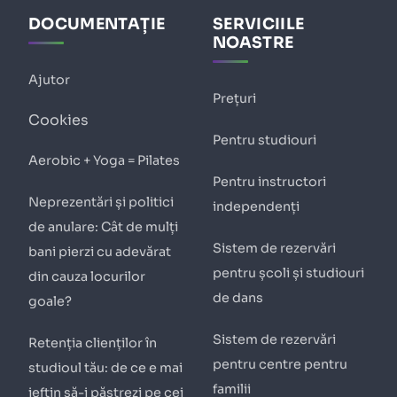
DOCUMENTAȚIE
SERVICIILE
NOASTRE
Ajutor
Prețuri
Cookies
Pentru studiouri
Aerobic + Yoga = Pilates
Pentru instructori
Neprezentări și politici
independenți
de anulare: Cât de mulți
Sistem de rezervări
bani pierzi cu adevărat
pentru școli și studiouri
din cauza locurilor
de dans
goale?
Sistem de rezervări
Retenția clienților în
pentru centre pentru
studioul tău: de ce e mai
familii
ieftin să-i păstrezi pe cei