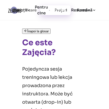
Pentru
Funcții
Resurse
Autentificare
Prețuri
Înregistrare
Română
cine
Înapoi la glosar
Ce este
Zajęcia?
Pojedyncza sesja
treningowa lub lekcja
prowadzona przez
instruktora. Może być
otwarta (drop-in) lub