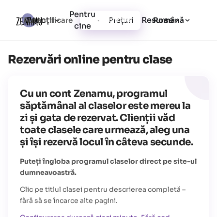
Pentru
Funcții
Resurse
Autentificare
Prețuri
Înregistrare
Română
cine
Rezervări online pentru clase
Cu un cont Zenamu, programul
săptămânal al claselor este mereu la
zi și gata de rezervat. Clienții văd
toate clasele care urmează, aleg una
și își rezervă locul în câteva secunde.
Puteți îngloba programul claselor direct pe site-ul
dumneavoastră.
Clic pe titlul clasei pentru descrierea completă –
fără să se încarce alte pagini.