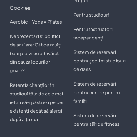
Prețuri
Cookies
Pentru studiouri
Aerobic + Yoga = Pilates
Pentru instructori
Neprezentări și politici
independenți
de anulare: Cât de mulți
Sistem de rezervări
bani pierzi cu adevărat
pentru școli și studiouri
din cauza locurilor
de dans
goale?
Sistem de rezervări
Retenția clienților în
pentru centre pentru
studioul tău: de ce e mai
familii
ieftin să-i păstrezi pe cei
existenți decât să alergi
Sistem de rezervări
după alții noi
pentru săli de fitness