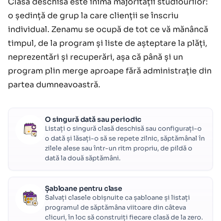
Clasa deschisă este inima majorității studiourilor:
o ședință de grup la care clienții se înscriu
individual. Zenamu se ocupă de tot ce vă mănâncă
timpul, de la program și liste de așteptare la plăți,
neprezentări și recuperări, așa că până și un
program plin merge aproape fără administrație din
partea dumneavoastră.
O singură dată sau periodic
Listați o singură clasă deschisă sau configurați-o
o dată și lăsați-o să se repete zilnic, săptămânal în
zilele alese sau într-un ritm propriu, de pildă o
dată la două săptămâni.
Șabloane pentru clase
Salvați clasele obișnuite ca șabloane și listați
programul de săptămâna viitoare din câteva
clicuri, în loc să construiți fiecare clasă de la zero.