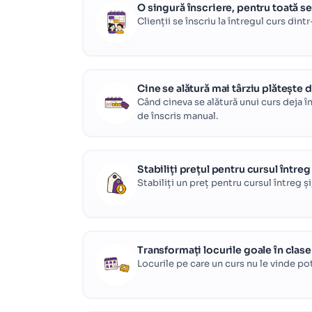
O singură înscriere, pentru toată se
Clienții se înscriu la întregul curs din
Cine se alătură mai târziu plătește 
Când cineva se alătură unui curs deja î
de înscris manual.
Stabiliți prețul pentru cursul între
Stabiliți un preț pentru cursul întreg ș
Transformați locurile goale în clas
Locurile pe care un curs nu le vinde pot