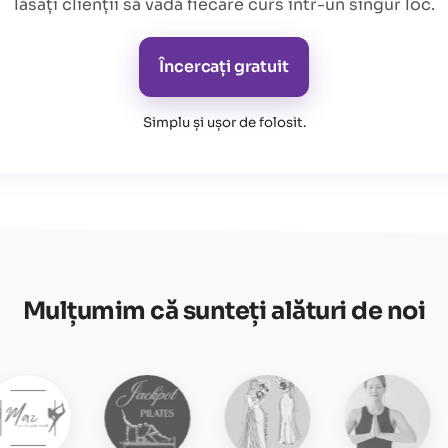
lăsați clienții să vadă fiecare curs într-un singur loc.
Încercați gratuit
Simplu și ușor de folosit
.
Mulțumim că sunteți alături de noi