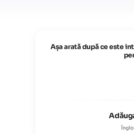
Așa arată după ce este in
pen
Adăugaț
Înglo