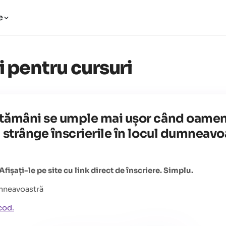
e
i pentru cursuri
tămâni se umple mai ușor când oamenii
 strânge înscrierile în locul dumneavoa
ișați-le pe site cu link direct de înscriere. Simplu.
umneavoastră
cod.