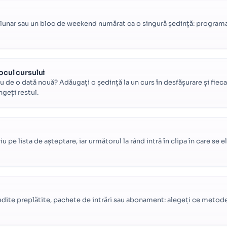
lunar sau un bloc de weekend numărat ca o singură ședință: programa
ocul cursului
 de o dată nouă? Adăugați o ședință la un curs în desfășurare și fieca
ngeți restul.
u pe lista de așteptare, iar următorul la rând intră în clipa în care se e
 credite preplătite, pachete de intrări sau abonament: alegeți ce metod