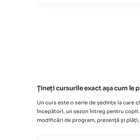
Țineți cursurile exact așa cum le 
Un curs este o serie de ședințe la care c
începători, un sezon întreg pentru copii.
modificări de program, prezență și plăți, 