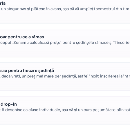
ria
tr-un singur pas și plătesc în avans, așa că vă umpleți semestrul din tim
doar pentru ce a rămas
nceput, Zenamu calculează prețul pentru ședințele rămase și îl înscrie
g sau pentru fiecare ședință
i, dacă vreți, un preț mai mare per ședință, astfel încât înscrierea la 
e drop-in
 fi deschise ca clase individuale, așa că și un curs pe jumătate plin tot