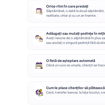
Orice ritm în care predați
Săptămânal, o dată la două săptămâni, 
realitate, chiar și cu un an înainte.
Adăugați sau mutați ședințe în mijl
Aveți nevoie de o săptămână în plus sau
sau anulați o singură ședință fără să ati
O listă de așteptare automată
Când un curs se umple, clienții se înscri
Cum le place clienților să plătească
Card, transfer bancar, la fața locului,