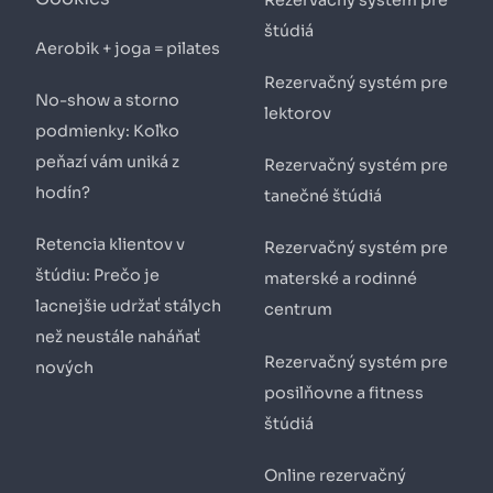
Rezervačný systém pre
štúdiá
Aerobik + joga = pilates
Rezervačný systém pre
No-show a storno
lektorov
podmienky: Koľko
peňazí vám uniká z
Rezervačný systém pre
hodín?
tanečné štúdiá
Retencia klientov v
Rezervačný systém pre
štúdiu: Prečo je
materské a rodinné
lacnejšie udržať stálych
centrum
než neustále naháňať
Rezervačný systém pre
nových
posilňovne a fitness
štúdiá
Online rezervačný