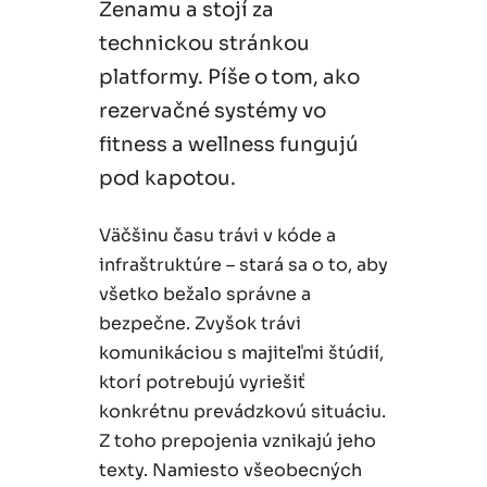
Zenamu a stojí za
technickou stránkou
platformy. Píše o tom, ako
rezervačné systémy vo
fitness a wellness fungujú
pod kapotou.
Väčšinu času trávi v kóde a
infraštruktúre – stará sa o to, aby
všetko bežalo správne a
bezpečne. Zvyšok trávi
komunikáciou s majiteľmi štúdií,
ktorí potrebujú vyriešiť
konkrétnu prevádzkovú situáciu.
Z toho prepojenia vznikajú jeho
texty. Namiesto všeobecných