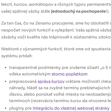
lekcií, kurzov, workshopov a rôznych typov permanenti
vašej spätnej väzby stále
jednoduchý na pochopenie
!).
Za ten čas, čo na Zenamu pracujeme, sme ho obohatili 
nespočet nových funkcií a vylepšení. Vaša spätná väzba
záväzky voči kvalite nás inšpirovali k sústavnému zdoko
Niektoré z významných funkcií, ktoré sme od spustenia
systému pridali:
transparentné podmienky pre zrušenie účasti „o 5 
vďaka automatickým
storno poplatkom
prepracovaná
správa kurzov
vrátane možnosti získa
náhrady, hlásiť sa na zvyšné termíny prebiehajúcich
zľavou, alebo ponúkať voľné miesta na neobsadený
termínoch (rezervácia termínu kurzu ala otvorená le
pluginy pre
integráciu do vlastnej webovej stránky