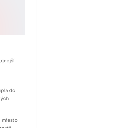
ojnejší
úpia do
ných
h miesto