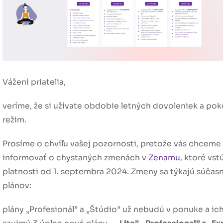
Vážení priatelia,
veríme, že si užívate obdobie letných dovoleniek a pok
režim.
Prosíme o chvíľu vašej pozornosti, pretože vás chceme
informovať o chystaných zmenách v
Zenamu
, ktoré vst
platnosti od 1. septembra 2024. Zmeny sa týkajú súčas
plánov:
plány
„Profesionál”
a
„Štúdio”
už nebudú v ponuke a ic