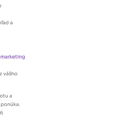
e
hľad a
l marketing
z vášho
otu a
 ponúka.
26