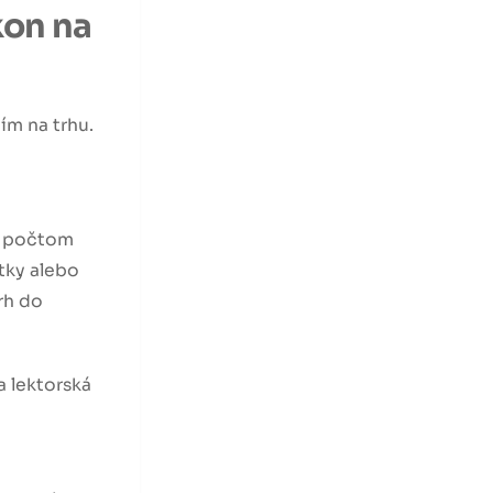
kon na
ím na trhu.
. počtom
tky alebo
rh do
a lektorská