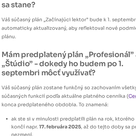
sa stane?
Váš súčasný plán
„Začínajúci lektor”
bude k 1. septemb
automaticky aktualizovaný, aby reflektoval nové podm
plánu.
Mám predplatený plán „Profesionál”
„Štúdio” - dokedy ho budem po 1.
septembri môcť využívať?
Váš súčasný plán zostane funkčný so zachovaním všetk
súčasných funkcií podľa aktuálne platného cenníka (
Ce
konca predplateného obdobia. To znamená:
ak ste si v minulosti predplatili plán na rok, ktorého
končí napr.
17. februára 2025
, až do tejto doby sa p
nezmení.