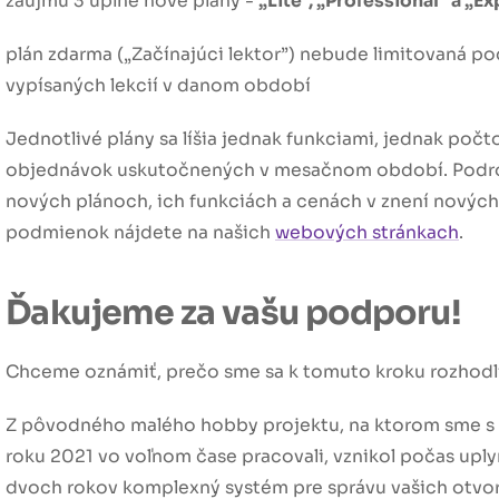
zaujmú 3 úplne nové plány -
„Lite”, „Professional” a „Ex
plán zdarma (
„Začínajúci lektor”
) nebude limitovaná po
vypísaných lekcií v danom období
Jednotlivé plány sa líšia jednak funkciami, jednak poč
objednávok uskutočnených v mesačnom období. Podr
nových plánoch, ich funkciách a cenách v znení nových
podmienok nájdete na našich
webových stránkach
.
Ďakujeme za vašu podporu!
Chceme oznámiť, prečo sme sa k tomuto kroku rozhodli
Z pôvodného malého hobby projektu, na ktorom sme s
roku 2021 vo voľnom čase pracovali, vznikol počas upl
dvoch rokov komplexný systém pre správu vašich otvo