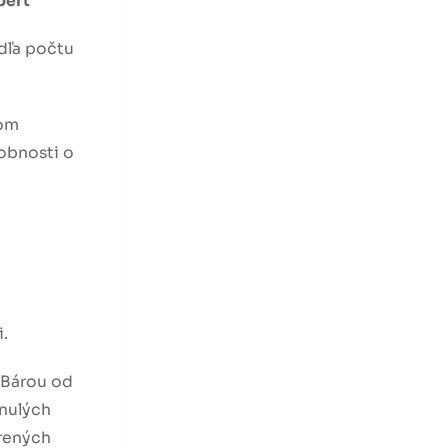
pert”
dľa počtu
tom
obnosti o
.
 Bárou od
ynulých
rených