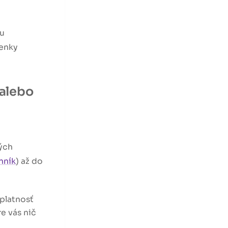
ru
ienky
 alebo
ých
nník
) až do
 platnosť
re vás nič