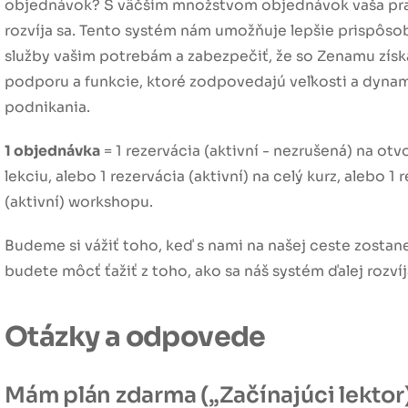
objednávok? S väčším množstvom objednávok vaša prax
rozvíja sa. Tento systém nám umožňuje lepšie prispôso
služby vašim potrebám a zabezpečiť, že so Zenamu získ
podporu a funkcie, ktoré zodpovedajú veľkosti a dyna
podnikania.
1 objednávka
= 1 rezervácia (aktivní - nezrušená) na ot
lekciu, alebo 1 rezervácia (aktivní) na celý kurz, alebo 1 
(aktivní) workshopu.
Budeme si vážiť toho, keď s nami na našej ceste zostan
budete môcť ťažiť z toho, ako sa náš systém ďalej rozvíj
Otázky a odpovede
Mám plán zdarma („Začínajúci lektor)