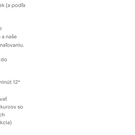
ek (a podľa
o
 a naše
naľovaniu.
 do
minút 12“
vať
 kurzov so
ch
kcia)