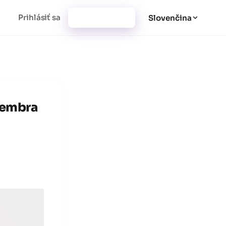
Prihlásiť sa
Vytvoriť účet
Slovenčina
tembra