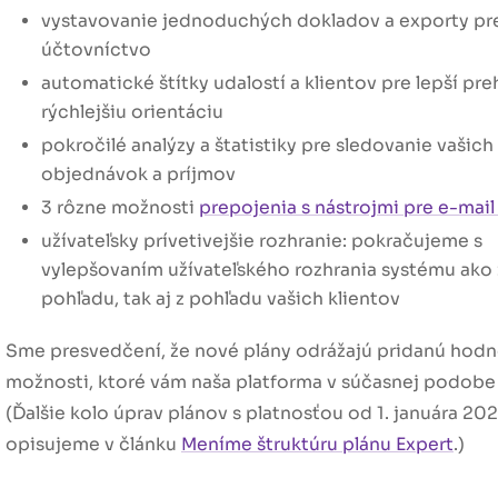
vystavovanie jednoduchých dokladov a exporty pr
účtovníctvo
automatické štítky udalostí a klientov pre lepší pre
rýchlejšiu orientáciu
pokročilé analýzy a štatistiky pre sledovanie vašich
objednávok a príjmov
3 rôzne možnosti
prepojenia s nástrojmi pre e-mai
užívateľsky prívetivejšie rozhranie: pokračujeme s
vylepšovaním užívateľského rozhrania systému ako 
pohľadu, tak aj z pohľadu vašich klientov
Sme presvedčení, že nové plány odrážajú pridanú hodn
možnosti, ktoré vám naša platforma v súčasnej podobe
(Ďalšie kolo úprav plánov s platnosťou od 1. januára 20
opisujeme v článku
Meníme štruktúru plánu Expert
.)