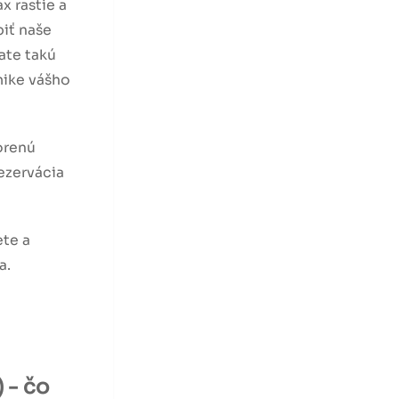
 rastie a
biť naše
ate takú
mike vášho
vorenú
rezervácia
ete a
a.
 - čo