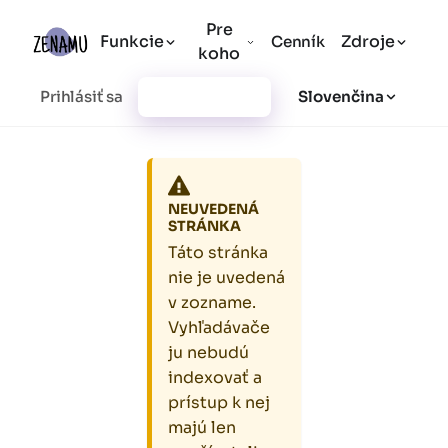
Pre
Funkcie
Zdroje
Cenník
koho
Prihlásiť sa
Vytvoriť účet
Slovenčina
NEUVEDENÁ
STRÁNKA
Táto stránka
nie je uvedená
v zozname.
Vyhľadávače
ju nebudú
indexovať a
prístup k nej
majú len