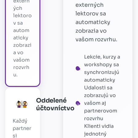
extern
externých
ých
lektorov sa
lektoro
automaticky
v sa
autom
zobrazia vo
aticky
vašom rozvrhu.
zobrazi
a vo
Lekcie, kurzy a
vašom
workshopy sa
rozvrh
synchronizujú
u.
automaticky
Udalosti sa
zobrazujú vo
Oddelené
vašom aj
→
účtovníctvo
partnerovom
rozvrhu
Každý
Klienti vidia
partner
jednotný
si