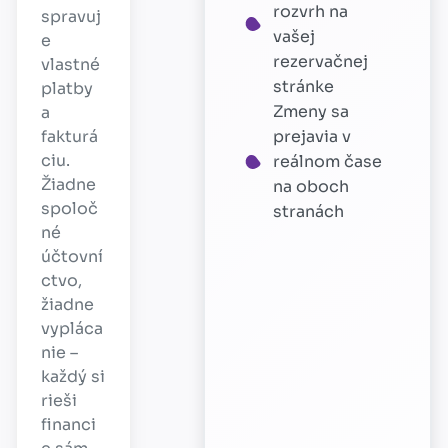
rozvrh na
spravuj
vašej
e
rezervačnej
vlastné
stránke
platby
Zmeny sa
a
fakturá
prejavia v
ciu.
reálnom čase
Žiadne
na oboch
spoloč
stranách
né
účtovní
ctvo,
žiadne
vypláca
nie –
každý si
rieši
financi