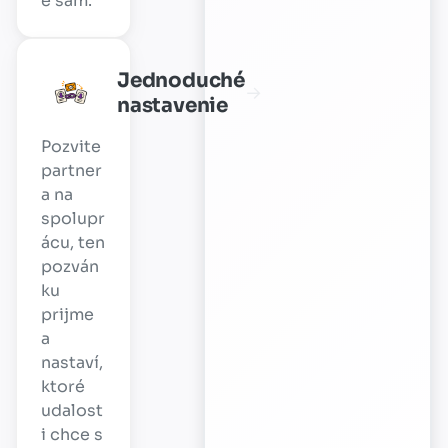
e sám.
Jednoduché
→
nastavenie
Pozvite
partner
a na
spolupr
ácu, ten
pozván
ku
prijme
a
nastaví,
ktoré
udalost
i chce s