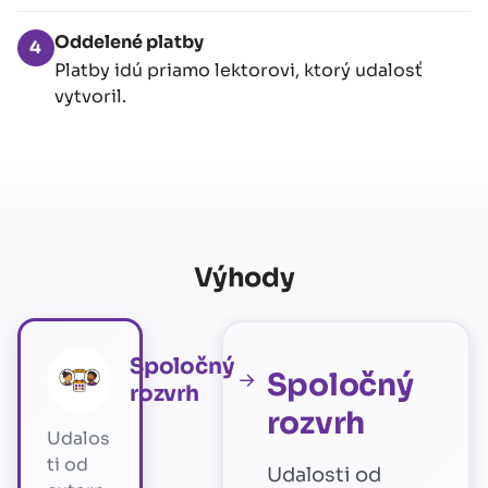
Oddelené platby
4
Platby idú priamo lektorovi, ktorý udalosť
vytvoril.
Výhody
Spoločný
Spoločný
→
rozvrh
rozvrh
Udalos
ti od
Udalosti od