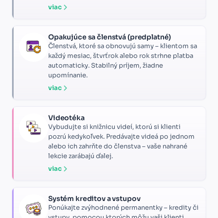
viac
Opakujúce sa členstvá (predplatné)
Členstvá, ktoré sa obnovujú samy – klientom sa
každý mesiac, štvrťrok alebo rok strhne platba
automaticky. Stabilný príjem, žiadne
upomínanie.
viac
Videotéka
Vybudujte si knižnicu videí, ktorú si klienti
pozrú kedykoľvek. Predávajte videá po jednom
alebo ich zahrňte do členstva – vaše nahrané
lekcie zarábajú ďalej.
viac
Systém kreditov a vstupov
Ponúkajte zvýhodnené permanentky – kredity či
vstupy, pomocou ktorých môžu vaši klienti