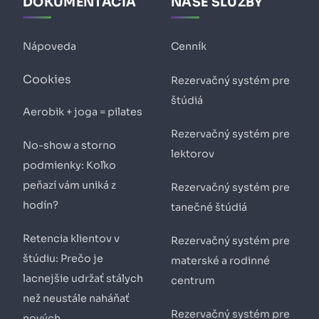
DOKUMENTÁCIA
NAŠE SLUŽBY
Nápoveda
Cenník
Cookies
Rezervačný systém pre
štúdiá
Aerobik + joga = pilates
Rezervačný systém pre
No-show a storno
lektorov
podmienky: Koľko
peňazí vám uniká z
Rezervačný systém pre
hodín?
tanečné štúdiá
Retencia klientov v
Rezervačný systém pre
štúdiu: Prečo je
materské a rodinné
lacnejšie udržať stálych
centrum
než neustále naháňať
Rezervačný systém pre
nových