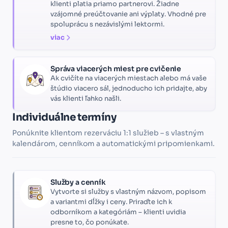
klienti platia priamo partnerovi. Žiadne
vzájomné preúčtovanie ani výplaty. Vhodné pre
spoluprácu s nezávislými lektormi.
viac
Správa viacerých miest pre cvičenie
Ak cvičíte na viacerých miestach alebo má vaše
štúdio viacero sál, jednoducho ich pridajte, aby
vás klienti ľahko našli.
Individuálne termíny
Ponúknite klientom rezerváciu 1:1 služieb – s vlastným
kalendárom, cenníkom a automatickými pripomienkami.
Služby a cenník
Vytvorte si služby s vlastným názvom, popisom
a variantmi dĺžky i ceny. Priraďte ich k
odborníkom a kategóriám – klienti uvidia
presne to, čo ponúkate.