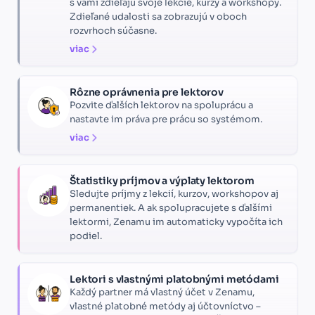
s vami zdieľajú svoje lekcie, kurzy a workshopy.
Zdieľané udalosti sa zobrazujú v oboch
rozvrhoch súčasne.
viac
Rôzne oprávnenia pre lektorov
Pozvite ďalších lektorov na spoluprácu a
nastavte im práva pre prácu so systémom.
viac
Štatistiky príjmov a výplaty lektorom
Sledujte príjmy z lekcií, kurzov, workshopov aj
permanentiek. A ak spolupracujete s ďalšími
lektormi, Zenamu im automaticky vypočíta ich
podiel.
Lektori s vlastnými platobnými metódami
Každý partner má vlastný účet v Zenamu,
vlastné platobné metódy aj účtovníctvo –