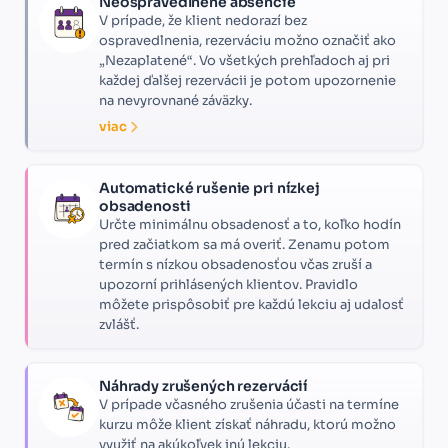
Neospravedlnené absencie
V prípade, že klient nedorazí bez
ospravedlnenia, rezerváciu možno označiť ako
„Nezaplatené“. Vo všetkých prehľadoch aj pri
každej ďalšej rezervácii je potom upozornenie
na nevyrovnané záväzky.
viac
Automatické rušenie pri nízkej
obsadenosti
Určte minimálnu obsadenosť a to, koľko hodín
pred začiatkom sa má overiť. Zenamu potom
termín s nízkou obsadenosťou včas zruší a
upozorní prihlásených klientov. Pravidlo
môžete prispôsobiť pre každú lekciu aj udalosť
zvlášť.
Náhrady zrušených rezervácií
V prípade včasného zrušenia účasti na termíne
kurzu môže klient získať náhradu, ktorú možno
využiť na akúkoľvek inú lekciu.