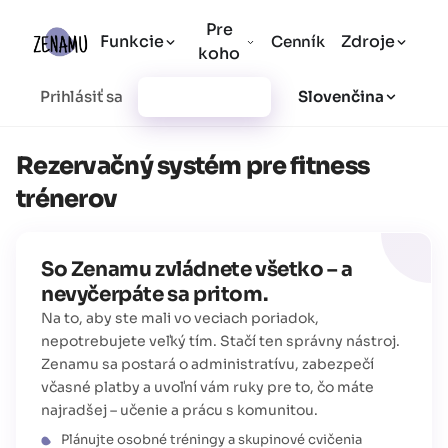
Pre
Funkcie
Zdroje
Cenník
koho
Prihlásiť sa
Vytvoriť účet
Slovenčina
Rezervačný systém pre fitness
trénerov
So Zenamu zvládnete všetko – a
nevyčerpáte sa pritom.
Na to, aby ste mali vo veciach poriadok,
nepotrebujete veľký tím. Stačí ten správny nástroj.
Zenamu sa postará o administratívu, zabezpečí
včasné platby a uvoľní vám ruky pre to, čo máte
najradšej – učenie a prácu s komunitou.
Plánujte osobné tréningy a skupinové cvičenia