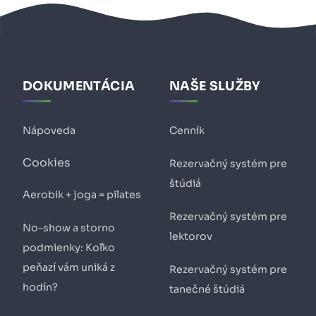
DOKUMENTÁCIA
NAŠE SLUŽBY
Nápoveda
Cenník
Cookies
Rezervačný systém pre
štúdiá
Aerobik + joga = pilates
Rezervačný systém pre
No-show a storno
lektorov
podmienky: Koľko
peňazí vám uniká z
Rezervačný systém pre
hodín?
tanečné štúdiá