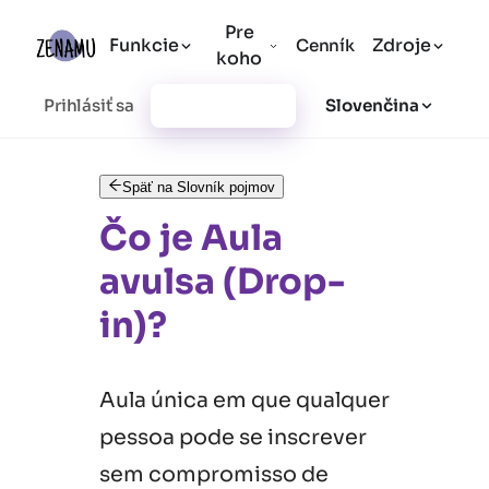
Pre
Funkcie
Zdroje
Cenník
koho
Prihlásiť sa
Vytvoriť účet
Slovenčina
Späť na Slovník pojmov
Čo je Aula
avulsa (Drop-
in)?
Aula única em que qualquer
pessoa pode se inscrever
sem compromisso de