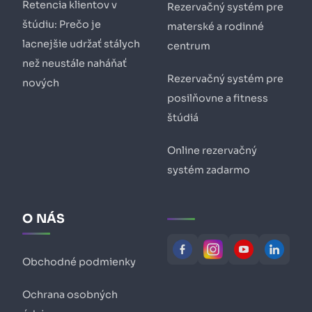
Retencia klientov v
Rezervačný systém pre
štúdiu: Prečo je
materské a rodinné
lacnejšie udržať stálych
centrum
než neustále naháňať
Rezervačný systém pre
nových
posilňovne a fitness
štúdiá
Online rezervačný
systém zadarmo
O NÁS
Obchodné podmienky
Ochrana osobných