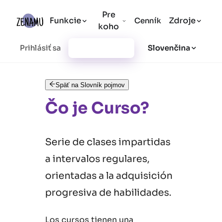
Pre
Funkcie
Zdroje
Cenník
koho
Prihlásiť sa
Vytvoriť účet
Slovenčina
Späť na Slovník pojmov
Čo je Curso?
Serie de clases impartidas
a intervalos regulares,
orientadas a la adquisición
progresiva de habilidades.
Los cursos tienen una