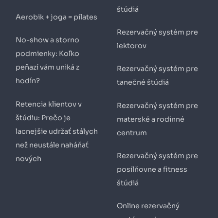
štúdiá
Aerobik + joga = pilates
Rezervačný systém pre
No-show a storno
lektorov
podmienky: Koľko
peňazí vám uniká z
Rezervačný systém pre
hodín?
tanečné štúdiá
Retencia klientov v
Rezervačný systém pre
štúdiu: Prečo je
materské a rodinné
lacnejšie udržať stálych
centrum
než neustále naháňať
Rezervačný systém pre
nových
posilňovne a fitness
štúdiá
Online rezervačný