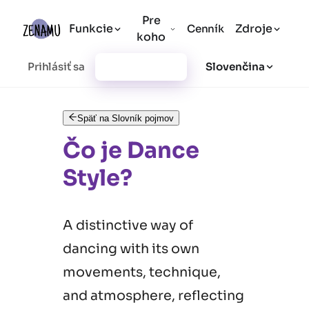
Pre
Funkcie
Zdroje
Cenník
koho
Prihlásiť sa
Vytvoriť účet
Slovenčina
Späť na Slovník pojmov
Čo je Dance
Style?
A distinctive way of
dancing with its own
movements, technique,
and atmosphere, reflecting