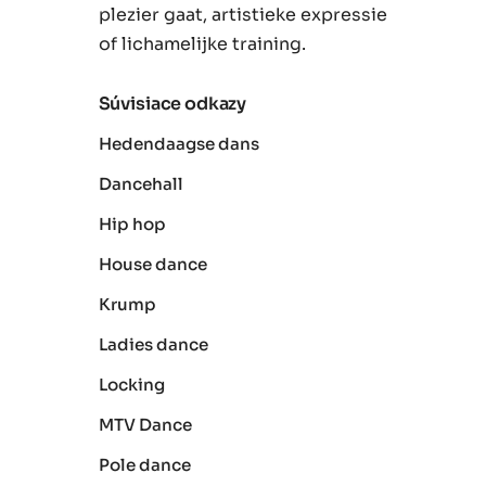
plezier gaat, artistieke expressie
of lichamelijke training.
Súvisiace odkazy
Hedendaagse dans
Dancehall
Hip hop
House dance
Krump
Ladies dance
Locking
MTV Dance
Pole dance