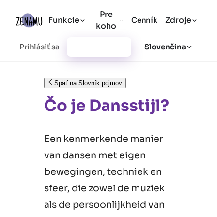
Pre
Funkcie
Zdroje
Cenník
koho
Prihlásiť sa
Vytvoriť účet
Slovenčina
Späť na Slovník pojmov
Čo je Dansstijl?
Een kenmerkende manier
van dansen met eigen
bewegingen, techniek en
sfeer, die zowel de muziek
als de persoonlijkheid van