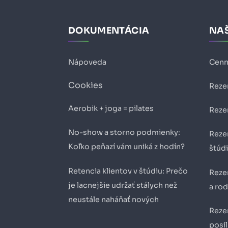
DOKUMENTÁCIA
NAŠ
Nápoveda
Cenn
Cookies
Reze
Aerobik + joga = pilates
Reze
No-show a storno podmienky:
Reze
Koľko peňazí vám uniká z hodín?
štúd
Retencia klientov v štúdiu: Prečo
Reze
je lacnejšie udržať stálych než
a ro
neustále naháňať nových
Reze
posil