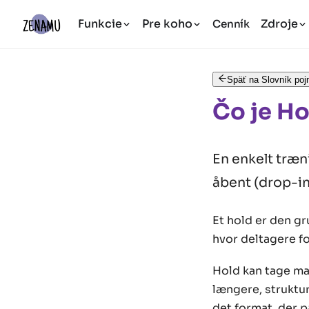
Funkcie
Pre koho
Zdroje
Cenník
Späť na Slovník po
Čo je Ho
En enkelt træni
åbent (drop-in)
Et hold er den g
hvor deltagere fo
Hold kan tage man
længere, struktur
det format, der 