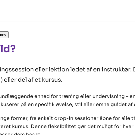
jmov
ld?
ngssession eller lektion ledet af en instruktør.
 eller del af et kursus.
rundlæggende enhed for træning eller undervisning – en
kuserer på en specifik øvelse, stil eller emne guidet af 
ge former, fra enkelt drop-in sessioner åbne for alle til
eret kursus. Denne fleksibilitet gør det muligt for hve
passer dem bedst.