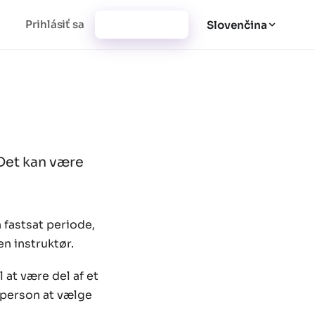
Prihlásiť sa
Vytvoriť účet
Slovenčina
 Det kan være
 fastsat periode,
en instruktør.
 at være del af et
r person at vælge