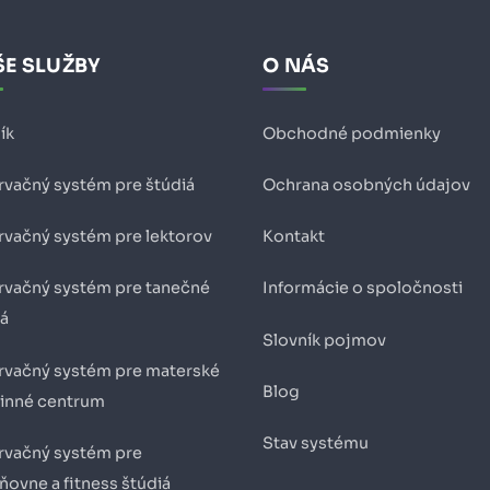
E SLUŽBY
O NÁS
ík
Obchodné podmienky
rvačný systém pre štúdiá
Ochrana osobných údajov
rvačný systém pre lektorov
Kontakt
rvačný systém pre tanečné
Informácie o spoločnosti
iá
Slovník pojmov
rvačný systém pre materské
Blog
dinné centrum
Stav systému
rvačný systém pre
ňovne a fitness štúdiá