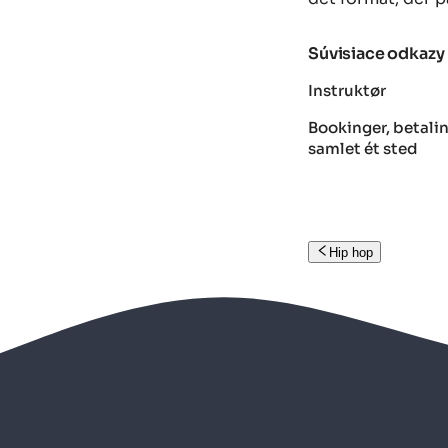
Súvisiace odkazy
Instruktør
Bookinger, betalin
samlet ét sted
Hip hop