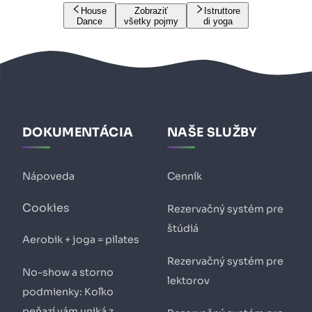
House
Zobraziť
Istruttore
Dance
všetky pojmy
di yoga
DOKUMENTÁCIA
NAŠE SLUŽBY
Nápoveda
Cenník
Cookies
Rezervačný systém pre
štúdiá
Aerobik + joga = pilates
Rezervačný systém pre
No-show a storno
lektorov
podmienky: Koľko
peňazí vám uniká z