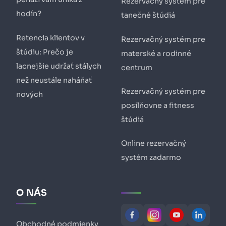
Rezervačný systém pre
hodín?
tanečné štúdiá
Retencia klientov v
Rezervačný systém pre
štúdiu: Prečo je
materské a rodinné
lacnejšie udržať stálych
centrum
než neustále naháňať
Rezervačný systém pre
nových
posilňovne a fitness
štúdiá
Online rezervačný
systém zadarmo
O NÁS
Obchodné podmienky