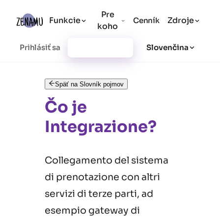
Pre
Funkcie
Zdroje
Cenník
koho
Prihlásiť sa
Vytvoriť účet
Slovenčina
Späť na Slovník pojmov
Čo je
Integrazione?
Collegamento del sistema
di prenotazione con altri
servizi di terze parti, ad
esempio gateway di