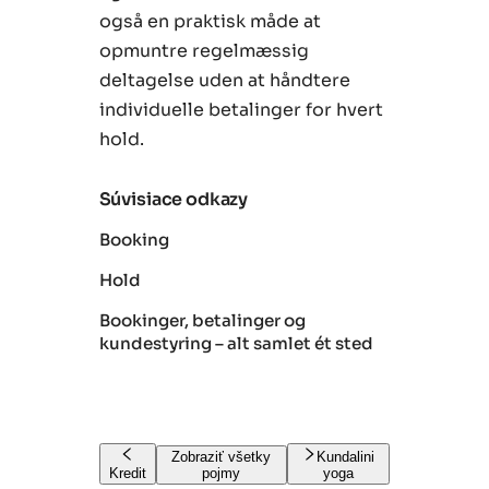
også en praktisk måde at
opmuntre regelmæssig
deltagelse uden at håndtere
individuelle betalinger for hvert
hold.
Súvisiace odkazy
Booking
Hold
Bookinger, betalinger og
kundestyring – alt samlet ét sted
Zobraziť všetky
Kundalini
Kredit
pojmy
yoga