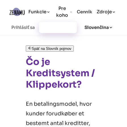
Pre
Funkcie
Zdroje
Cenník
koho
Prihlásiť sa
Vytvoriť účet
Slovenčina
Späť na Slovník pojmov
Čo je
Kreditsystem /
Klippekort?
En betalingsmodel, hvor
kunder forudkøber et
bestemt antal kreditter,