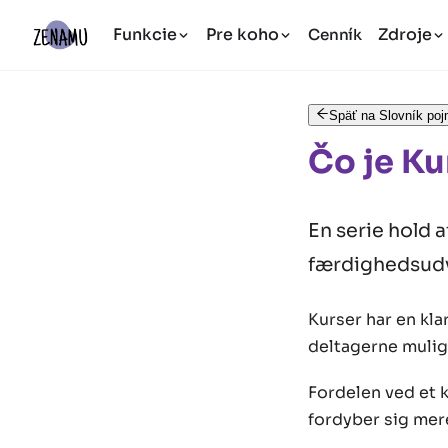
Funkcie
Pre koho
Zdroje
Cenník
Späť na Slovník po
Čo je Ku
En serie hold a
færdighedsudv
Kurser har en kla
deltagerne muligh
Fordelen ved et k
fordyber sig mere