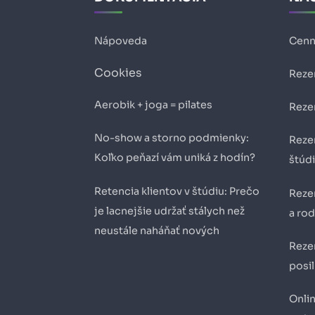
Nápoveda
Cenn
Cookies
Reze
Aerobik + joga = pilates
Reze
No-show a storno podmienky:
Reze
Koľko peňazí vám uniká z hodín?
štúd
Retencia klientov v štúdiu: Prečo
Reze
je lacnejšie udržať stálych než
a ro
neustále naháňať nových
Reze
posil
Onli