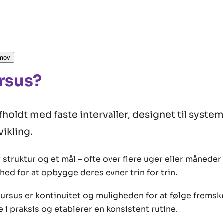
jmov
rsus?
fholdt med faste intervaller, designet til syste
ikling.
r struktur og et mål – ofte over flere uger eller måneder
ed for at opbygge deres evner trin for trin.
ursus er kontinuitet og muligheden for at følge fremsk
 i praksis og etablerer en konsistent rutine.