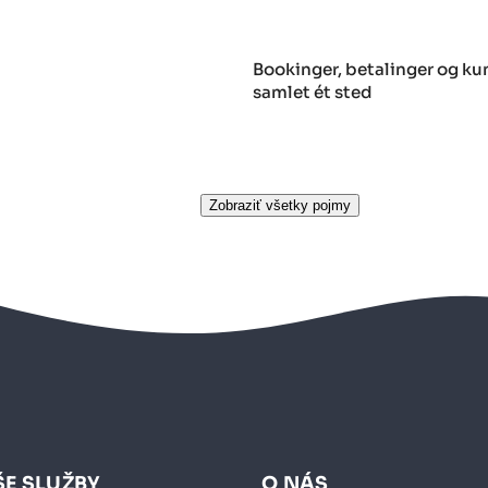
Bookinger, betalinger og kun
samlet ét sted
Zobraziť všetky pojmy
E SLUŽBY
O NÁS