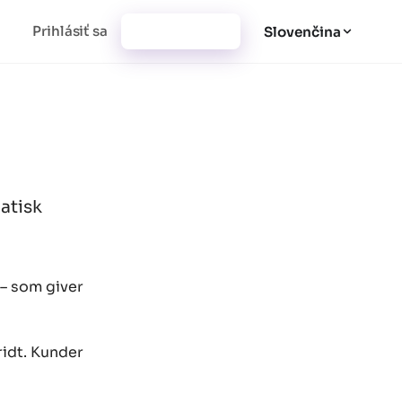
Prihlásiť sa
Vytvoriť účet
Slovenčina
matisk
 – som giver
ridt. Kunder