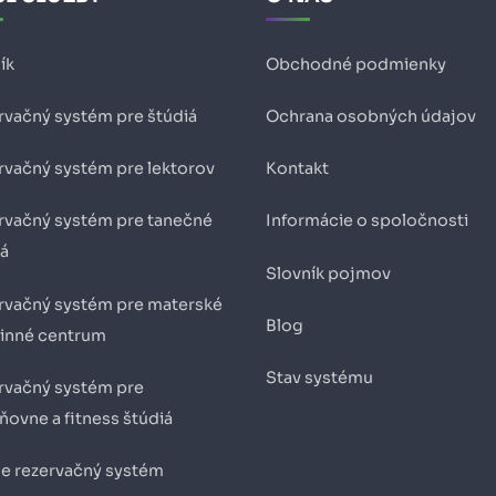
ík
Obchodné podmienky
rvačný systém pre štúdiá
Ochrana osobných údajov
rvačný systém pre lektorov
Kontakt
rvačný systém pre tanečné
Informácie o spoločnosti
iá
Slovník pojmov
rvačný systém pre materské
Blog
dinné centrum
Stav systému
rvačný systém pre
ňovne a fitness štúdiá
ne rezervačný systém