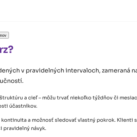
jmov
rz?
edených v pravidelných intervaloch, zameraná 
učností.
štruktúru a cieľ – môžu trvať niekoľko týždňov či mesi
sti účastníkov.
kontinuita a možnosť sledovať vlastný pokrok. Klienti 
si pravidelný návyk.