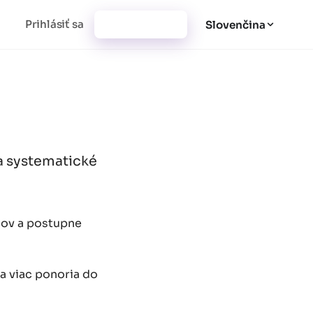
Prihlásiť sa
Vytvoriť účet
Slovenčina
na systematické
acov a postupne
sa viac ponoria do