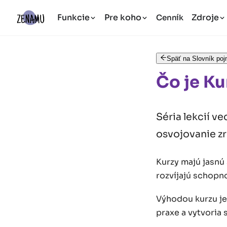
Funkcie
Pre koho
Zdroje
Cenník
Späť na Slovník po
Čo je Ku
Séria lekcií v
osvojovanie zr
Kurzy majú jasnú 
rozvíjajú schopno
Výhodou kurzu je 
praxe a vytvoria 