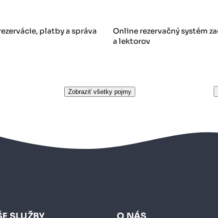
ezervácie, platby a správa
Online rezervačný systém z
a lektorov
Zobraziť všetky pojmy
E SLUŽBY
O NÁS