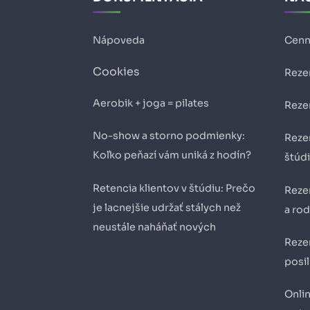
Nápoveda
Cenn
Cookies
Reze
Aerobik + joga = pilates
Reze
No-show a storno podmienky:
Reze
Koľko peňazí vám uniká z hodín?
štúd
Retencia klientov v štúdiu: Prečo
Reze
je lacnejšie udržať stálych než
a ro
neustále naháňať nových
Reze
posil
Onli