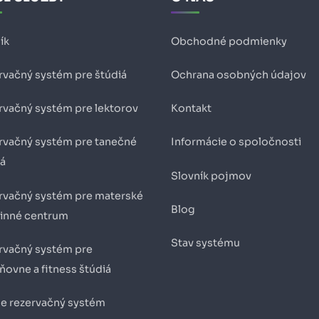
ík
Obchodné podmienky
rvačný systém pre štúdiá
Ochrana osobných údajov
rvačný systém pre lektorov
Kontakt
rvačný systém pre tanečné
Informácie o spoločnosti
iá
Slovník pojmov
rvačný systém pre materské
Blog
dinné centrum
Stav systému
rvačný systém pre
ňovne a fitness štúdiá
ne rezervačný systém