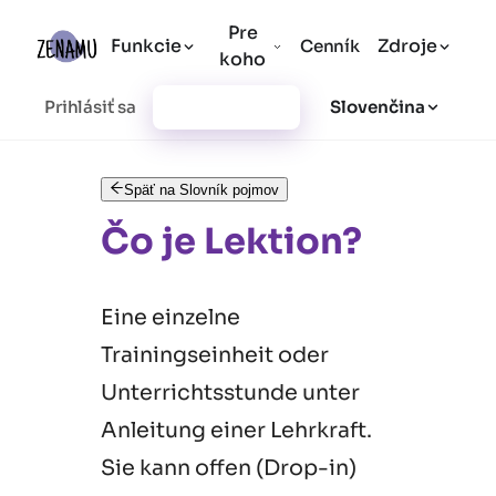
Pre
Funkcie
Zdroje
Cenník
koho
Prihlásiť sa
Vytvoriť účet
Slovenčina
Späť na Slovník pojmov
Čo je Lektion?
Eine einzelne
Trainingseinheit oder
Unterrichtsstunde unter
Anleitung einer Lehrkraft.
Sie kann offen (Drop-in)