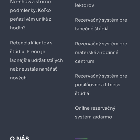
No-show a storno
lektorov
podmienky: Koľko
peňazí vám uniká z
Rezervačný systém pre
hodín?
tanečné štúdiá
Retencia klientov v
Rezervačný systém pre
štúdiu: Prečo je
materské a rodinné
lacnejšie udržať stálych
centrum
než neustále naháňať
Rezervačný systém pre
nových
posilňovne a fitness
štúdiá
Online rezervačný
systém zadarmo
O NÁS