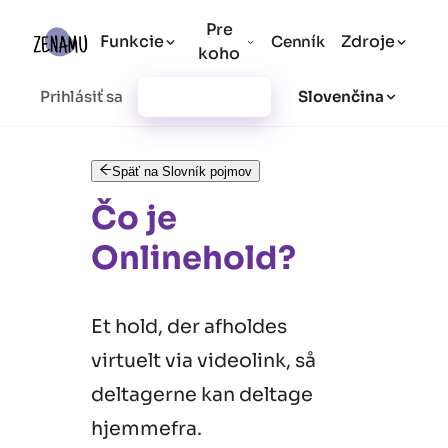
Pre
Funkcie
Zdroje
Cenník
koho
Prihlásiť sa
Vytvoriť účet
Slovenčina
Späť na Slovník pojmov
Čo je
Onlinehold?
Et hold, der afholdes
virtuelt via videolink, så
deltagerne kan deltage
hjemmefra.