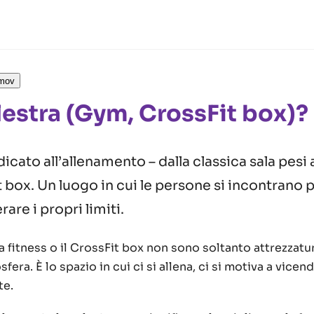
jmov
lestra (Gym, CrossFit box)?
cato all’allenamento – dalla classica sala pesi a
t box. Un luogo in cui le persone si incontrano p
are i propri limiti.
ala fitness o il CrossFit box non sono soltanto attrezzatu
era. È lo spazio in cui ci si allena, ci si motiva a vicen
te.