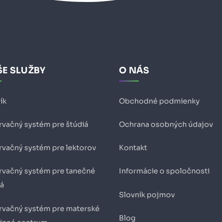
E SLUŽBY
O NÁS
ík
Obchodné podmienky
rvačný systém pre štúdiá
Ochrana osobných údajov
rvačný systém pre lektorov
Kontakt
rvačný systém pre tanečné
Informácie o spoločnosti
iá
Slovník pojmov
rvačný systém pre materské
Blog