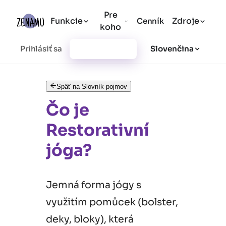
Pre
Funkcie
Zdroje
Cenník
koho
Prihlásiť sa
Vytvoriť účet
Slovenčina
Späť na Slovník pojmov
Čo je
Restorativní
jóga?
Jemná forma jógy s
využitím pomůcek (bolster,
deky, bloky), která