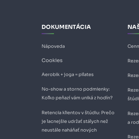
DOKUMENTÁCIA
NAŠ
Nápoveda
Cenn
Cookies
Reze
Aerobik + joga = pilates
Reze
No-show a storno podmienky:
Reze
Koľko peňazí vám uniká z hodín?
štúd
Retencia klientov v štúdiu: Prečo
Reze
je lacnejšie udržať stálych než
a ro
neustále naháňať nových
Reze