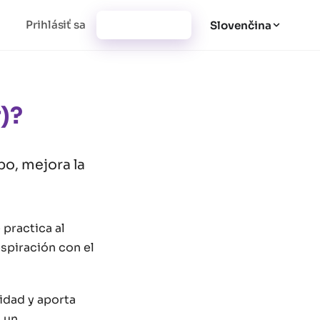
Prihlásiť sa
Vytvoriť účet
Slovenčina
)?
po, mejora la
 practica al
respiración con el
lidad y aporta
a un