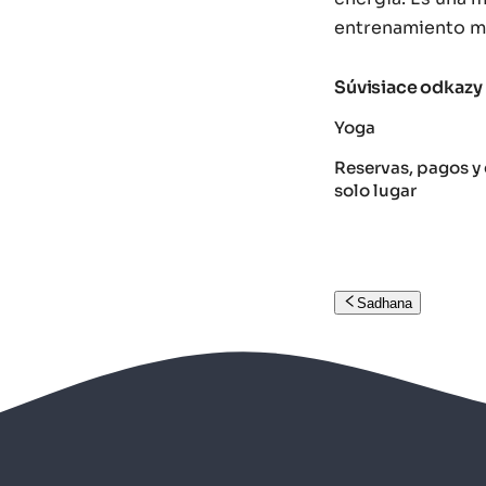
entrenamiento má
Súvisiace odkazy
Yoga
Reservas, pagos y 
solo lugar
Sadhana