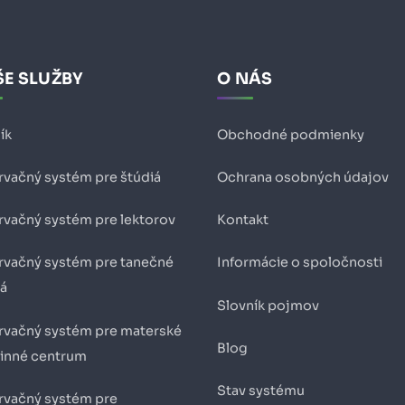
E SLUŽBY
O NÁS
ík
Obchodné podmienky
rvačný systém pre štúdiá
Ochrana osobných údajov
rvačný systém pre lektorov
Kontakt
rvačný systém pre tanečné
Informácie o spoločnosti
iá
Slovník pojmov
rvačný systém pre materské
Blog
dinné centrum
Stav systému
rvačný systém pre