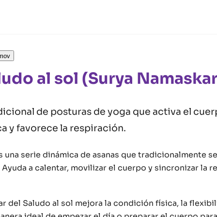
jmov
ludo al sol (Surya Namaskar
icional de posturas de yoga que activa el cuer
a y favorece la respiración.
es una serie dinámica de asanas que tradicionalmente se
. Ayuda a calentar, movilizar el cuerpo y sincronizar la 
r del Saludo al sol mejora la condición física, la flexibi
anera ideal de empezar el día o preparar el cuerpo par