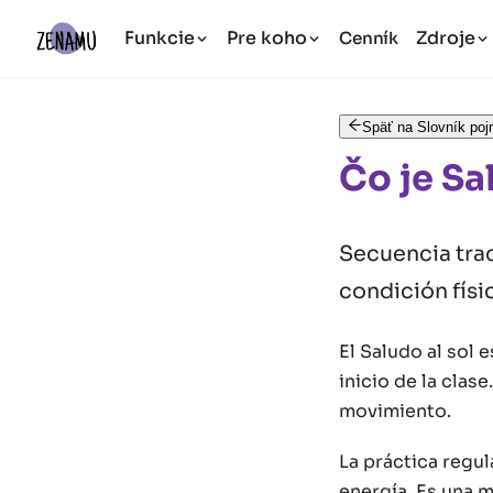
Funkcie
Pre koho
Zdroje
Cenník
Späť na Slovník po
Čo je Sa
Secuencia trad
condición físic
El Saludo al sol 
inicio de la clase
movimiento.
La práctica regula
energía. Es una m