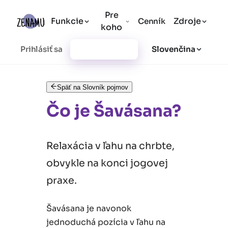
Pre
Funkcie
Zdroje
Cenník
koho
Prihlásiť sa
Vytvoriť účet
Slovenčina
Späť na Slovník pojmov
Čo je Šavásana?
Relaxácia v ľahu na chrbte,
obvykle na konci jogovej
praxe.
Šavásana je navonok
jednoduchá pozícia v ľahu na