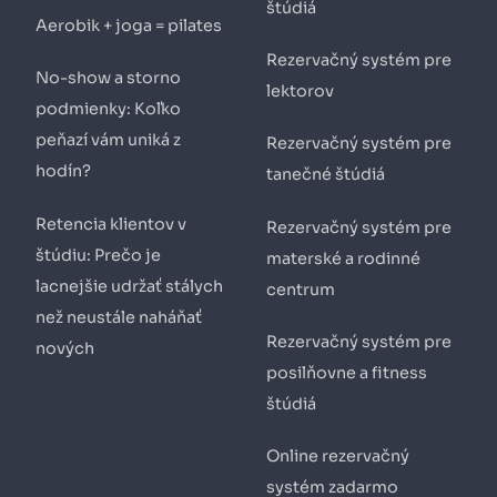
štúdiá
Aerobik + joga = pilates
Rezervačný systém pre
No-show a storno
lektorov
podmienky: Koľko
peňazí vám uniká z
Rezervačný systém pre
hodín?
tanečné štúdiá
Retencia klientov v
Rezervačný systém pre
štúdiu: Prečo je
materské a rodinné
lacnejšie udržať stálych
centrum
než neustále naháňať
Rezervačný systém pre
nových
posilňovne a fitness
štúdiá
Online rezervačný
systém zadarmo