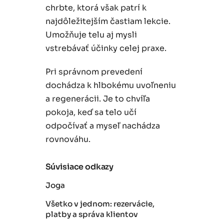
chrbte, ktorá však patrí k
najdôležitejším častiam lekcie.
Umožňuje telu aj mysli
vstrebávať účinky celej praxe.
Pri správnom prevedení
dochádza k hlbokému uvoľneniu
a regenerácii. Je to chvíľa
pokoja, keď sa telo učí
odpočívať a myseľ nachádza
rovnováhu.
Súvisiace odkazy
Joga
Všetko v jednom: rezervácie,
platby a správa klientov