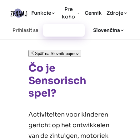
Pre
Funkcie
Zdroje
Cenník
koho
Prihlásiť sa
Vytvoriť účet
Slovenčina
Späť na Slovník pojmov
Čo je
Sensorisch
spel?
Activiteiten voor kinderen
gericht op het ontwikkelen
van de zintuigen, motoriek