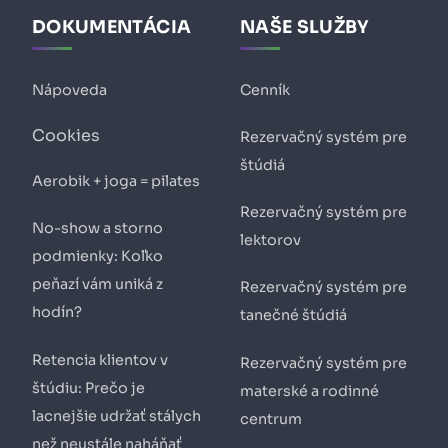
DOKUMENTÁCIA
NAŠE SLUŽBY
Nápoveda
Cenník
Cookies
Rezervačný systém pre
štúdiá
Aerobik + joga = pilates
Rezervačný systém pre
No-show a storno
lektorov
podmienky: Koľko
peňazí vám uniká z
Rezervačný systém pre
hodín?
tanečné štúdiá
Retencia klientov v
Rezervačný systém pre
štúdiu: Prečo je
materské a rodinné
lacnejšie udržať stálych
centrum
než neustále naháňať