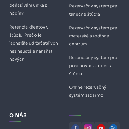
peňazí vám uniká z
Rezervačný systém pre
hodín?
tanečné štúdiá
Retencia klientov v
Rezervačný systém pre
štúdiu: Prečo je
materské a rodinné
lacnejšie udržať stálych
centrum
než neustále naháňať
Rezervačný systém pre
nových
posilňovne a fitness
štúdiá
Online rezervačný
systém zadarmo
O NÁS