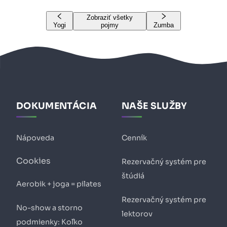
Zobraziť všetky
Yogi
pojmy
Zumba
DOKUMENTÁCIA
NAŠE SLUŽBY
Nápoveda
Cenník
Cookies
Rezervačný systém pre
štúdiá
Aerobik + joga = pilates
Rezervačný systém pre
No-show a storno
lektorov
podmienky: Koľko