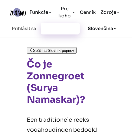
Pre
Funkcie
Zdroje
Cenník
koho
Prihlásiť sa
Vytvoriť účet
Slovenčina
Späť na Slovník pojmov
Čo je
Zonnegroet
(Surya
Namaskar)?
Een traditionele reeks
yogahoudingen bedoeld