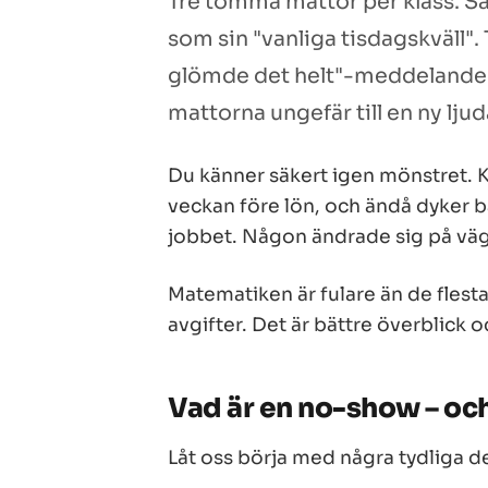
Tre tomma mattor per klass. S
som sin "vanliga tisdagskväll".
glömde det helt"-meddelanden
mattorna ungefär till en ny lj
Du känner säkert igen mönstret. K
veckan före lön, och ändå dyker 
jobbet. Någon ändrade sig på väg
Matematiken är fulare än de flesta
avgifter. Det är bättre överblick o
Vad är en no-show – och 
Låt oss börja med några tydliga de