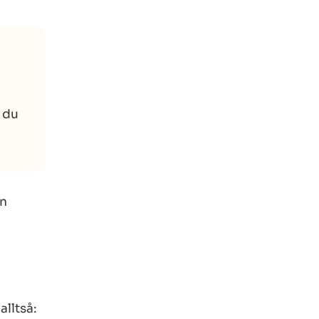
 du
en
alltså: