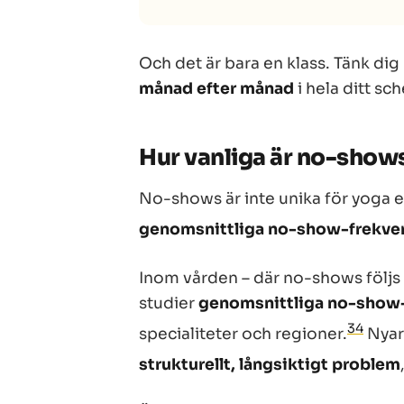
Och det är bara en klass. Tänk di
månad efter månad
i hela ditt sc
Hur vanliga är no-show
No-shows är inte unika för yoga e
genomsnittliga no-show-frekve
Inom vården – där no-shows följ
studier
genomsnittliga no-show-
3
4
specialiteter och regioner.
Nyare
strukturellt, långsiktigt problem