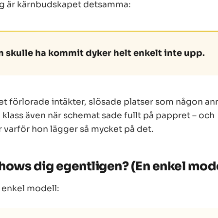
ig är kärnbudskapet detsamma:
skulle ha kommit dyker helt enkelt inte upp.
et förlorade intäkter, slösade platser som någon an
 klass även när schemat sade fullt på pappret – och
r varför hon lägger så mycket på det.
shows dig
egentligen
? (En enkel mode
n enkel modell: