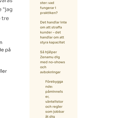
våras
ster: vad
fungerar i
e "jag
praktiken?
 tre
Det handlar inte
om att straffa
kunder – det
handlar om att
än
styra kapacitet
de på
Så hjälper
Zenamu dig
med no-shows
och
ller
avbokningar
Förebygga
nde:
påminnels
er,
väntelistor
och regler
som jobbar
åt dig