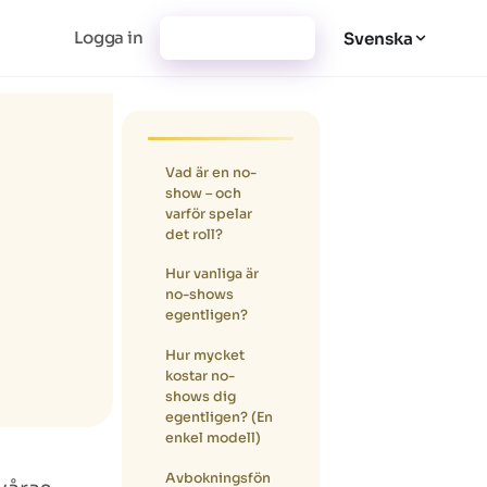
Logga in
Registrera dig
Svenska
Vad är en no-
show – och
varför spelar
det roll?
Hur vanliga är
no-shows
egentligen?
Hur mycket
kostar no-
shows dig
egentligen
? (En
enkel modell)
Avbokningsfön