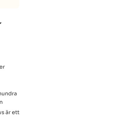
,
er
 hundra
an
s är ett