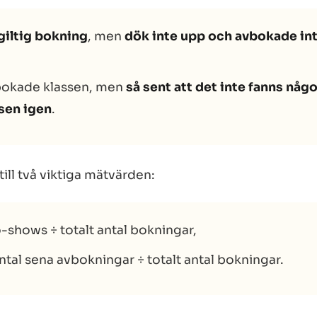
giltig bokning
, men
dök inte upp och avbokade in
bokade klassen, men
så sent att det inte fanns någ
tsen igen
.
ill två viktiga mätvärden:
o-shows ÷ totalt antal bokningar,
ntal sena avbokningar ÷ totalt antal bokningar.