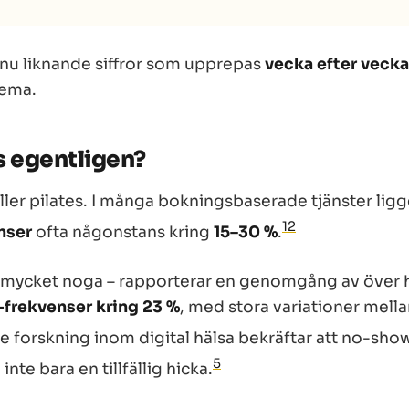
g nu liknande siffror som upprepas
vecka efter vecka
hema.
s egentligen?
ller pilates. I många bokningsbaserade tjänster ligg
1
2
nser
ofta någonstans kring
15–30 %
.
s mycket noga – rapporterar en genomgång av över
frekvenser kring 23 %
, med stora variationer mell
 forskning inom digital hälsa bekräftar att no-show
5
, inte bara en tillfällig hicka.