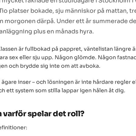
å mycket räknade en studioägare i Stockholm i 
 Tio platser bokade, sju människor på mattan, tr
 morgonen därpå. Under ett år summerade de
udanläggning plus en månads hyra.
lassen är fullbokad på pappret, väntelistan längre 
bara sex eller sju upp. Någon glömde. Någon fastna
en och brydde sig inte om att avboka.
 ägare inser – och lösningen är inte hårdare regler e
ch ett system som stilla lappar igen hålen åt dig.
varför spelar det roll?
finitioner: