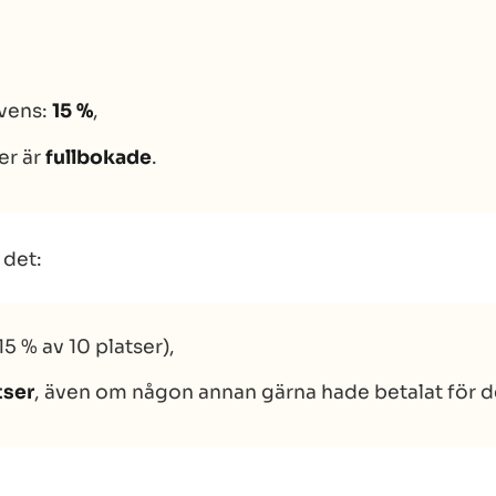
vens:
15 %
,
ser är
fullbokade
.
 det:
15 % av 10 platser),
tser
, även om någon annan gärna hade betalat för 