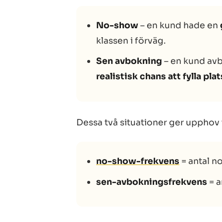
No-show
– en kund hade en
klassen i förväg.
Sen avbokning
– en kund av
realistisk chans att fylla pla
Dessa två situationer ger upphov t
no-show-frekvens
= antal n
sen-avbokningsfrekvens
= a