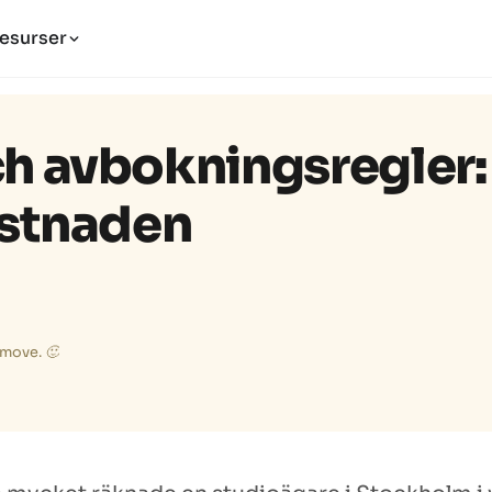
esurser
h avbokningsregler:
ostnaden
o move. 🙂