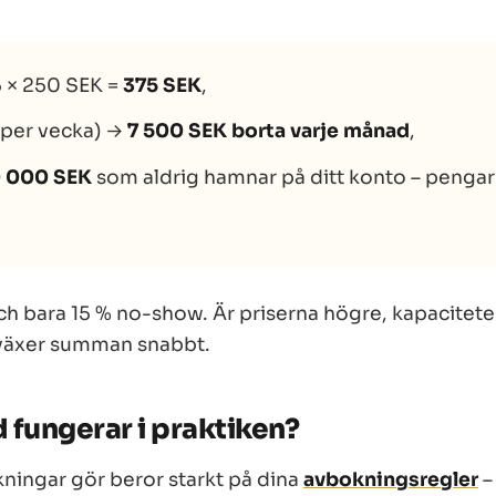
5 × 250 SEK =
375 SEK
,
5 per vecka) →
7 500 SEK borta varje månad
,
 000 SEK
som aldrig hamnar på ditt konto – pengar
och
bara
15 % no-show. Är priserna högre, kapacitet
e växer summan snabbt.
 fungerar i praktiken?
ingar gör beror starkt på dina
avbokningsregler
– 