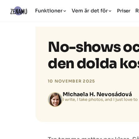
Funktioner
Vem är det för
R
Priser
No-shows oc
den dolda k
10 NOVEMBER 2025
Michaela H. Nevosádová
I write, I take photos, and I just love t