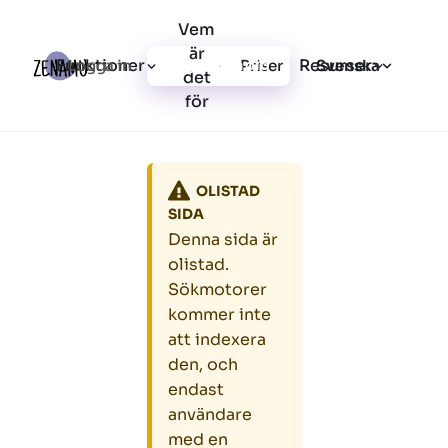
Vem
är
Funktioner
Resurser
Logga in
Priser
Registrera dig
Svenska
det
för
OLISTAD
SIDA
Denna sida är
olistad.
Sökmotorer
kommer inte
att indexera
den, och
endast
användare
med en