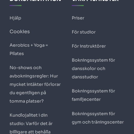
Hjälp
Priser
Cookies
För studior
Aerobics + Yoga =
För instruktörer
Pilates
Bokningssystem för
No-shows och
dansskolor och
avbokningsregler: Hur
dansstudior
mycket intäkter förlorar
Bokningssystem för
du egentligen på
familjecenter
tomma platser?
Bokningssystem för
Kundlojalitet i din
gym och träningscenter
studio: Varför det är
billigare att behålla