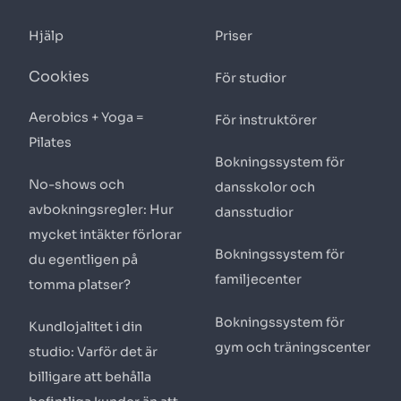
Hjälp
Priser
Cookies
För studior
Aerobics + Yoga =
För instruktörer
Pilates
Bokningssystem för
No-shows och
dansskolor och
avbokningsregler: Hur
dansstudior
mycket intäkter förlorar
Bokningssystem för
du egentligen på
familjecenter
tomma platser?
Bokningssystem för
Kundlojalitet i din
gym och träningscenter
studio: Varför det är
billigare att behålla