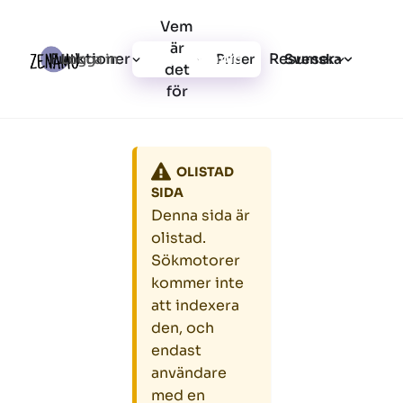
Vem
är
Funktioner
Resurser
Logga in
Priser
Registrera dig
Svenska
det
för
OLISTAD
SIDA
Denna sida är
olistad.
Sökmotorer
kommer inte
att indexera
den, och
endast
användare
med en