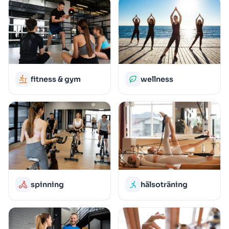
fitness & gym
wellness
spinning
hälsoträning