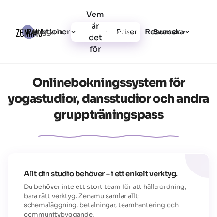
Vem
är
Funktioner
Resurser
Logga in
Priser
Registrera dig
Svenska
det
för
Onlinebokningssystem
för
yogastudior, dansstudior och andra
gruppträningspass
Allt din studio behöver – i ett enkelt verktyg.
Du behöver inte ett stort team för att hålla ordning,
bara rätt verktyg. Zenamu samlar allt:
schemaläggning, betalningar, teamhantering och
communitybyggande.