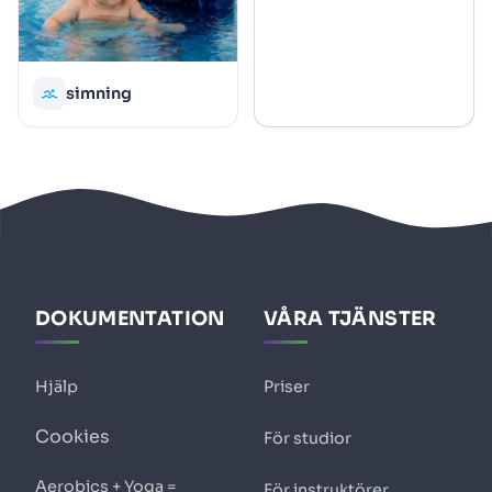
simning
DOKUMENTATION
VÅRA TJÄNSTER
Hjälp
Priser
Cookies
För studior
Aerobics + Yoga =
För instruktörer