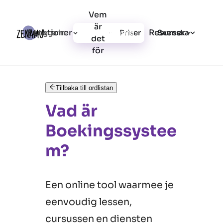
Vem
är
Funktioner
Resurser
Logga in
Priser
Registrera dig
Svenska
det
för
Tillbaka till ordlistan
Vad är
Boekingssystee
m?
Een online tool waarmee je
eenvoudig lessen,
cursussen en diensten