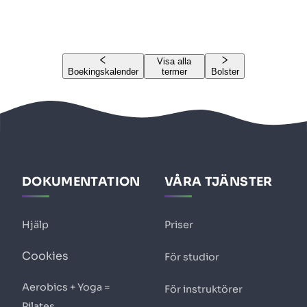
Visa alla
Boekingskalender
termer
Bolster
DOKUMENTATION
VÅRA TJÄNSTER
Hjälp
Priser
Cookies
För studior
Aerobics + Yoga =
För instruktörer
Pilates