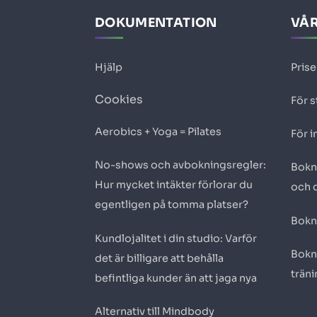
DOKUMENTATION
VÅR
Hjälp
Prise
Cookies
För s
Aerobics + Yoga = Pilates
För i
No-shows och avbokningsregler:
Bokn
Hur mycket intäkter förlorar du
och 
egentligen på tomma platser?
Bokn
Kundlojalitet i din studio: Varför
Bokn
det är billigare att behålla
trän
befintliga kunder än att jaga nya
Alternativ till Mindbody