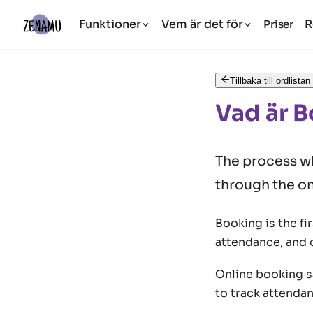
Funktioner
Vem är det för
R
Priser
Tillbaka till ordlistan
Vad är 
The process wh
through the on
Booking is the fi
attendance, and o
Online booking sa
to track attenda