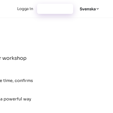
Logga in
Registrera dig
Svenska
 or workshop
he time, confirms
s a powerful way