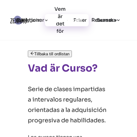
Vem
är
Funktioner
Resurser
Logga in
Priser
Registrera dig
Svenska
det
för
Tillbaka till ordlistan
Vad är Curso?
Serie de clases impartidas
a intervalos regulares,
orientadas a la adquisición
progresiva de habilidades.