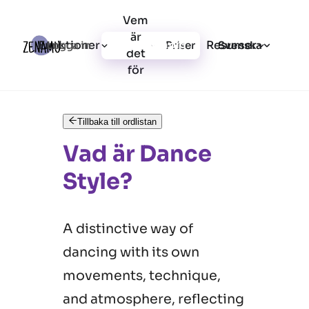
Vem
är
Funktioner
Resurser
Logga in
Priser
Registrera dig
Svenska
det
för
Tillbaka till ordlistan
Vad är Dance
Style?
A distinctive way of
dancing with its own
movements, technique,
and atmosphere, reflecting