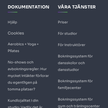
DOKUMENTATION
VÅRA TJÄNSTER
Hjälp
Priser
Cookies
För studior
Aerobics + Yoga =
För instruktörer
Pilates
Bokningssystem för
No-shows och
dansskolor och
avbokningsregler: Hur
dansstudior
mycket intäkter förlorar
Bokningssystem för
du egentligen på
familjecenter
tomma platser?
Bokningssystem för
Kundlojalitet i din
gym och träningscenter
studio: Varför det är