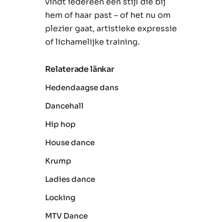
vindt iedereen een stijl die bij
hem of haar past – of het nu om
plezier gaat, artistieke expressie
of lichamelijke training.
Relaterade länkar
Hedendaagse dans
Dancehall
Hip hop
House dance
Krump
Ladies dance
Locking
MTV Dance