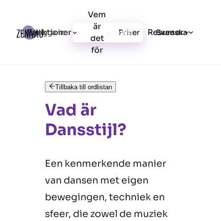
Vem
är
Funktioner
Resurser
Logga in
Priser
Registrera dig
Svenska
det
för
Tillbaka till ordlistan
Vad är
Dansstijl?
Een kenmerkende manier
van dansen met eigen
bewegingen, techniek en
sfeer, die zowel de muziek