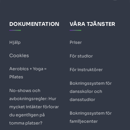
DOKUMENTATION
VÅRA TJÄNSTER
Hjälp
Priser
Cookies
För studior
Aerobics + Yoga =
För instruktörer
Pilates
Bokningssystem för
No-shows och
dansskolor och
avbokningsregler: Hur
dansstudior
mycket intäkter förlorar
Bokningssystem för
du egentligen på
familjecenter
tomma platser?