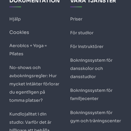
DOKUMENTATION
VÅRA TJÄNSTER
Hjälp
Priser
Cookies
För studior
Aerobics + Yoga =
För instruktörer
Pilates
Bokningssystem för
No-shows och
dansskolor och
avbokningsregler: Hur
dansstudior
mycket intäkter förlorar
Bokningssystem för
du egentligen på
familjecenter
tomma platser?
Bokningssystem för
Kundlojalitet i din
gym och träningscenter
studio: Varför det är
billigare att behålla