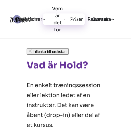
Vem
är
Funktioner
Resurser
Logga in
Priser
Registrera dig
Svenska
det
för
Tillbaka till ordlistan
Vad är Hold?
En enkelt træningssession
eller lektion ledet af en
instruktør. Det kan være
åbent (drop-in) eller del af
et kursus.