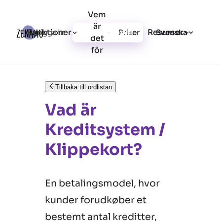
Vem
är
Funktioner
Resurser
Logga in
Priser
Registrera dig
Svenska
det
för
Tillbaka till ordlistan
Vad är
Kreditsystem /
Klippekort?
En betalingsmodel, hvor
kunder forudkøber et
bestemt antal kreditter,