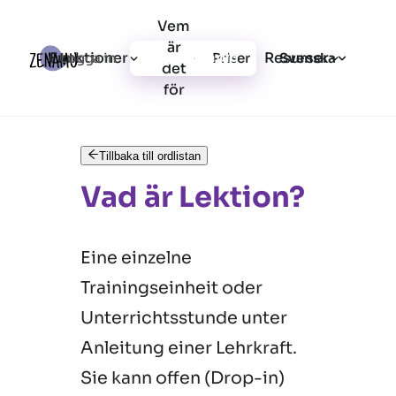
Vem
är
Funktioner
Resurser
Logga in
Priser
Registrera dig
Svenska
det
för
Tillbaka till ordlistan
Vad är Lektion?
Eine einzelne
Trainingseinheit oder
Unterrichtsstunde unter
Anleitung einer Lehrkraft.
Sie kann offen (Drop-in)