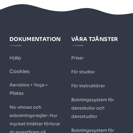
DOKUMENTATION
VÅRA TJÄNSTER
Hjälp
Priser
Cookies
För studior
Aerobics + Yoga =
För instruktörer
Pilates
Bokningssystem för
No-shows och
dansskolor och
avbokningsregler: Hur
dansstudior
mycket intäkter förlorar
Bokningssystem för
du egentligen på