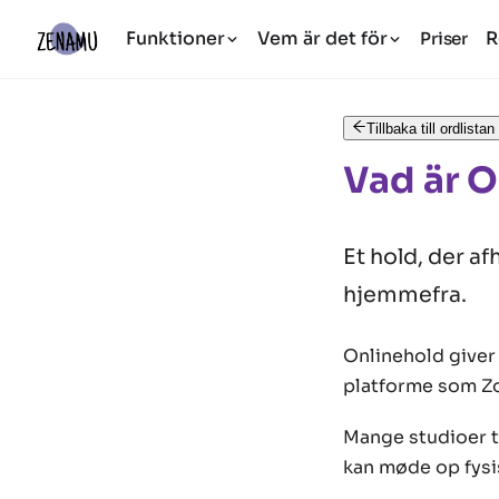
Funktioner
Vem är det för
R
Priser
Tillbaka till ordlistan
Vad är 
Et hold, der af
hjemmefra.
Onlinehold giver 
platforme som Zo
Mange studioer ti
kan møde op fysi