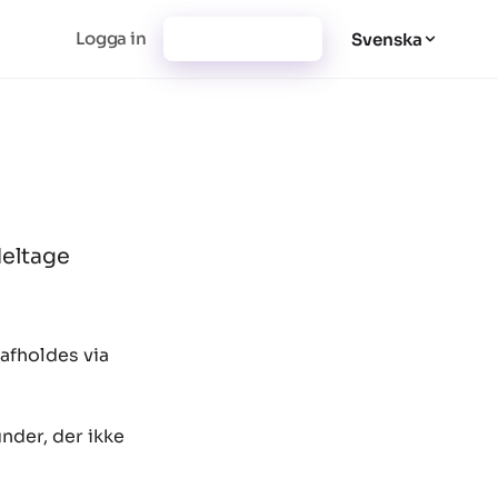
Logga in
Registrera dig
Svenska
deltage
 afholdes via
nder, der ikke