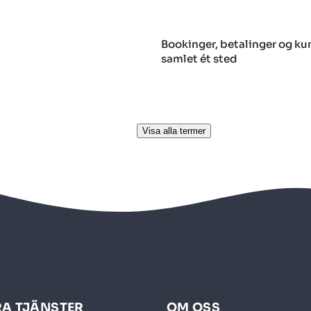
r
Bookinger, betalinger og kun
samlet ét sted
Visa alla termer
A TJÄNSTER
OM OSS