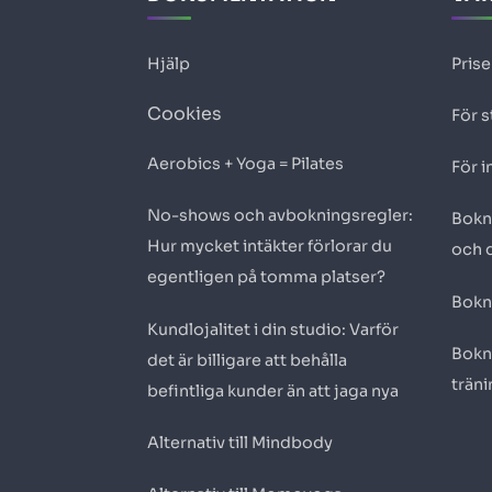
Hjälp
Prise
Cookies
För s
Aerobics + Yoga = Pilates
För i
No-shows och avbokningsregler:
Bokn
Hur mycket intäkter förlorar du
och 
egentligen på tomma platser?
Bokn
Kundlojalitet i din studio: Varför
Bokn
det är billigare att behålla
trän
befintliga kunder än att jaga nya
Alternativ till Mindbody