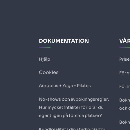
DOKUMENTATION
VÅR
Hjälp
Prise
Cookies
För s
Aerobics + Yoga = Pilates
För i
No-shows och avbokningsregler:
Bokn
Hur mycket intäkter förlorar du
och 
egentligen på tomma platser?
Bokn
Kundlojalitet i din studio: Varför