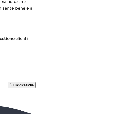
rma fisica, ma
si sente bene e a
stione clienti –
Pianificazione