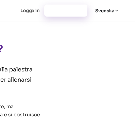
Logga in
Registrera dig
Svenska
?
lla palestra
er allenarsi
re, ma
da e si costruisce