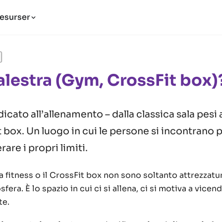
esurser
alestra (Gym, CrossFit box)
cato all’allenamento – dalla classica sala pesi a
t box. Un luogo in cui le persone si incontrano p
are i propri limiti.
ala fitness o il CrossFit box non sono soltanto attrezzatu
era. È lo spazio in cui ci si allena, ci si motiva a vicen
te.