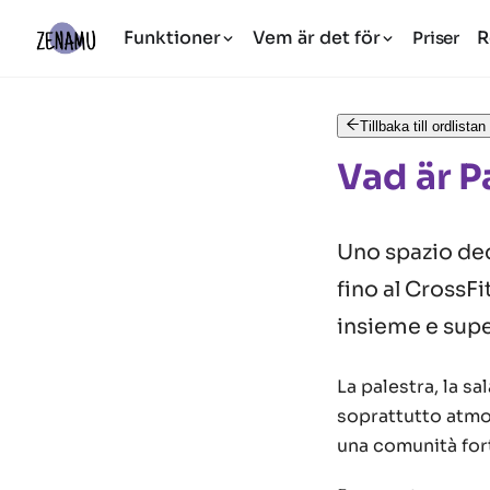
Funktioner
Vem är det för
R
Priser
Tillbaka till ordlistan
Vad är P
Uno spazio dedi
fino al CrossFi
insieme e super
La palestra, la s
soprattutto atmosf
una comunità for