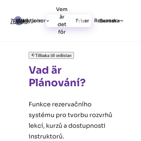
Vem
är
Funktioner
Resurser
Logga in
Priser
Registrera dig
Svenska
det
för
Tillbaka till ordlistan
Vad är
Plánování?
Funkce rezervačního
systému pro tvorbu rozvrhů
lekcí, kurzů a dostupnosti
instruktorů.