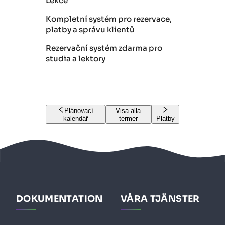
Lekce
Kompletní systém pro rezervace,
platby a správu klientů
Rezervační systém zdarma pro
studia a lektory
Plánovací
Visa alla
kalendář
termer
Platby
DOKUMENTATION
VÅRA TJÄNSTER