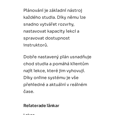
Plánování je základní nástroj
každého studia. Díky němu lze
snadno vytvářet rozvrhy,
nastavovat kapacity lekcí a
spravovat dostupnost
instruktorů.
Dobře nastavený plán usnadňuje
chod studia a pomáhá klientům
najít lekce, které jim vyhovují.
Díky online systému je vše
přehledné a aktuální v reálném
čase.
Relaterade länkar