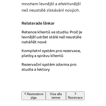
mnohem levnější a efektivnější
než neustálé získávání nových.
Relaterade länkar
Retence klientů ve studiu: Proč je
levnější udržet stálé než neustále
naháňět nové
Kompletní systém pro rezervace,
platby a správu klientů
Rezervační systém zdarma pro
studia a lektory
Restorativní
Visa alla
jóga
termer
Rezervace