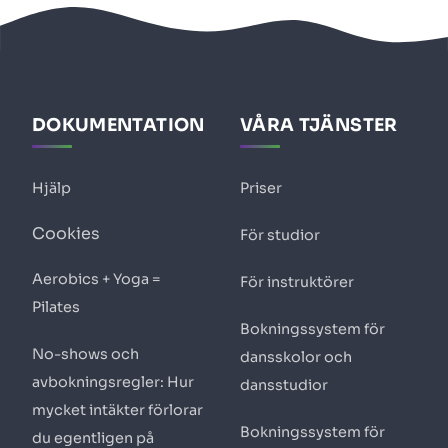
DOKUMENTATION
VÅRA TJÄNSTER
Hjälp
Priser
Cookies
För studior
Aerobics + Yoga =
För instruktörer
Pilates
Bokningssystem för
No-shows och
dansskolor och
avbokningsregler: Hur
dansstudior
mycket intäkter förlorar
Bokningssystem för
du egentligen på