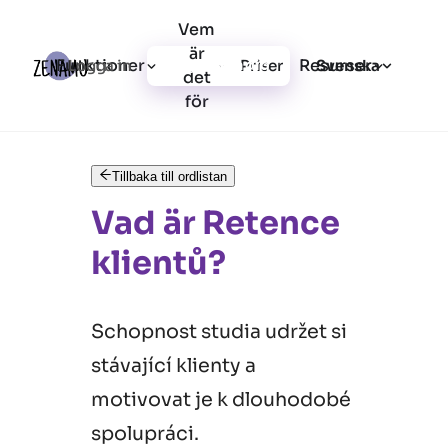
Vem
är
Funktioner
Resurser
Logga in
Priser
Registrera dig
Svenska
det
för
Tillbaka till ordlistan
Vad är Retence
klientů?
Schopnost studia udržet si
stávající klienty a
motivovat je k dlouhodobé
spolupráci.