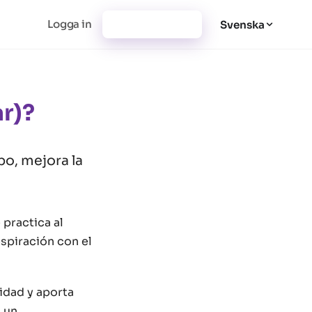
Logga in
Registrera dig
Svenska
r)?
po, mejora la
 practica al
respiración con el
lidad y aporta
a un