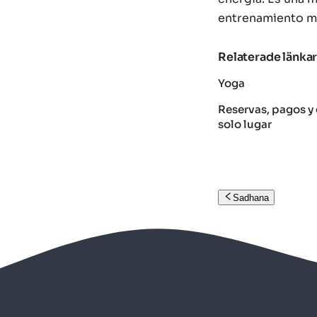
entrenamiento má
Relaterade länka
Yoga
Reservas, pagos y 
solo lugar
Sadhana