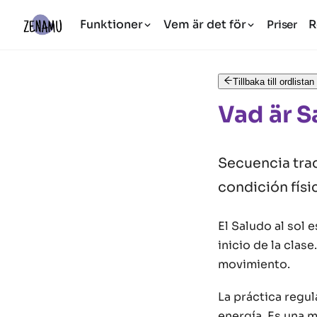
Funktioner
Vem är det för
R
Priser
Tillbaka till ordlistan
Vad är S
Secuencia trad
condición físic
El Saludo al sol 
inicio de la clase
movimiento.
La práctica regula
energía. Es una m