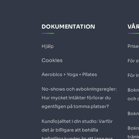
DOKUMENTATION
VÅR
Hjälp
Prise
Cookies
För s
Aerobics + Yoga = Pilates
För i
No-shows och avbokningsregler:
Bokn
Hur mycket intäkter förlorar du
och 
egentligen på tomma platser?
Bokn
Kundlojalitet i din studio: Varför
Bokn
det är billigare att behålla
trän
befintliga kunder än att jaga nya