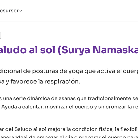
esurser
aludo al sol (Surya Namaska
icional de posturas de yoga que activa el cuer
a y favorece la respiración.
es una serie dinámica de asanas que tradicionalmente se
. Ayuda a calentar, movilizar el cuerpo y sincronizar la 
r del Saludo al sol mejora la condición física, la flexibi
anera ideal de empezar el día o preparar el cuerpo par