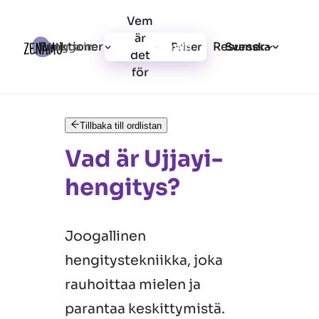
Vem
är
Funktioner
Resurser
Logga in
Priser
Registrera dig
Svenska
det
för
Tillbaka till ordlistan
Vad är Ujjayi-
hengitys?
Joogallinen
hengitystekniikka, joka
rauhoittaa mielen ja
parantaa keskittymistä.