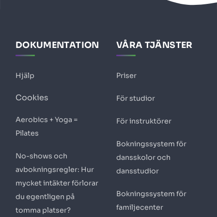
DOKUMENTATION
VÅRA TJÄNSTER
Hjälp
Priser
Cookies
För studior
Aerobics + Yoga =
För instruktörer
Pilates
Bokningssystem för
No-shows och
dansskolor och
avbokningsregler: Hur
dansstudior
mycket intäkter förlorar
Bokningssystem för
du egentligen på
familjecenter
tomma platser?