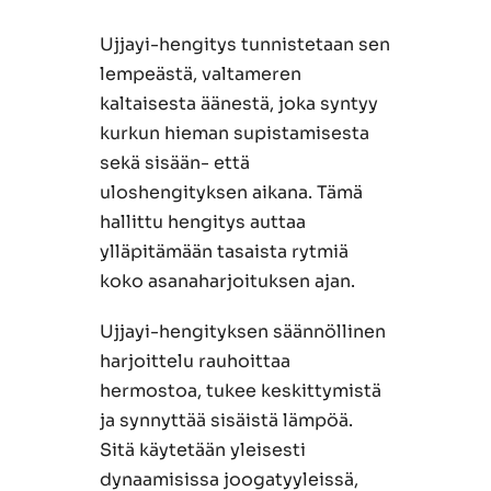
Ujjayi-hengitys tunnistetaan sen
lempeästä, valtameren
kaltaisesta äänestä, joka syntyy
kurkun hieman supistamisesta
sekä sisään- että
uloshengityksen aikana. Tämä
hallittu hengitys auttaa
ylläpitämään tasaista rytmiä
koko asanaharjoituksen ajan.
Ujjayi-hengityksen säännöllinen
harjoittelu rauhoittaa
hermostoa, tukee keskittymistä
ja synnyttää sisäistä lämpöä.
Sitä käytetään yleisesti
dynaamisissa joogatyyleissä,