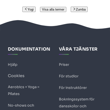
Yogi
Visa alla termer
Zumba
DOKUMENTATION
VÅRA TJÄNSTER
Hjälp
Priser
Cookies
För studior
Aerobics + Yoga =
För instruktörer
Pilates
Bokningssystem för
No-shows och
dansskolor och