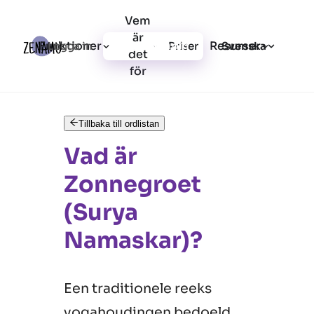
Vem
är
Funktioner
Resurser
Logga in
Priser
Registrera dig
Svenska
det
för
Tillbaka till ordlistan
Vad är
Zonnegroet
(Surya
Namaskar)?
Een traditionele reeks
yogahoudingen bedoeld